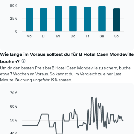
hat
graphic.
chart
50 €
with
1
7
X-
25 €
bars.
Achse,
die
Das
0
die
folgende
Mo
Di
Mi
Do
Fr
Sa
So
End
Monate
of
Diagramm
anzeigt.
interactive
zeigt
chart
Das
den
Wie lange im Voraus solltest du für B Hotel Caen Mondeville
Diagramm
durchschnittlichen
hat
buchen?
Preis
1
Um dir den besten Preis bei B Hotel Caen Mondeville zu sichern, buche
eines
Y-
etwa 7 Wochen im Voraus. So kannst du im Vergleich zu einer Last-
Zimmers
Achse,
Minute-Buchung ungefähr 19% sparen.
für
die
den
den
jeweiligen
70 €
durchschnittlichen
Wochentag.
Line
Chart
Zimmerpreis
Das
graphic.
chart
anzeigt.
60 €
with
Diagramm
90
hat
data
50 €
1
points.
X-
Achse,
40 €