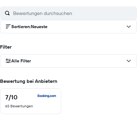
Sortieren
:
Neueste
Filter
Alle Filter
Bewertung bei Anbietern
7
/10
7
von
65 Bewertungen
10