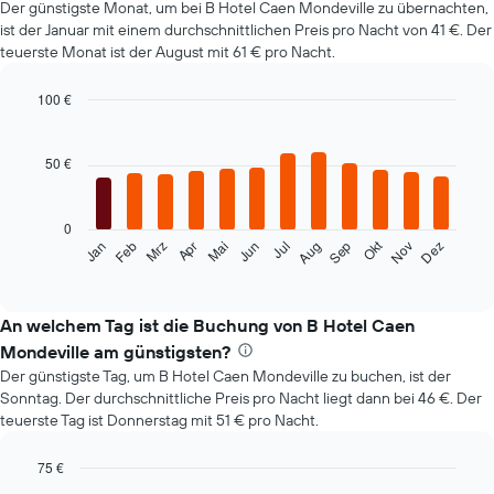
Der günstigste Monat, um bei B Hotel Caen Mondeville zu übernachten,
ist der Januar mit einem durchschnittlichen Preis pro Nacht von 41 €. Der
teuerste Monat ist der August mit 61 € pro Nacht.
100 €
Bar
Chart
graphic.
chart
with
50 €
12
bars.
0
Das
Okt
Feb
Mai
Aug
Nov
Mrz
Jun
Sep
Dez
Jan
Apr
Jul
folgende
End
of
Diagramm
interactive
zeigt
chart
den
An welchem Tag ist die Buchung von B Hotel Caen
durchschnittlichen
Mondeville am günstigsten?
Zimmerpreis
Der günstigste Tag, um B Hotel Caen Mondeville zu buchen, ist der
im
Sonntag. Der durchschnittliche Preis pro Nacht liegt dann bei 46 €. Der
jeweiligen
teuerste Tag ist Donnerstag mit 51 € pro Nacht.
Monat
an.
Das
75 €
Diagramm
Bar
Chart