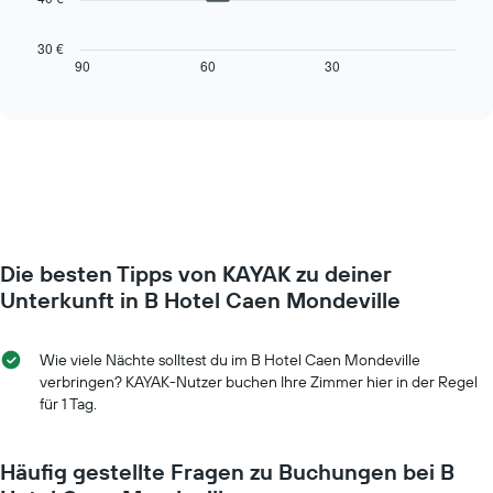
Das
die
folgende
die
Diagramm
30 €
Wochentage
zeigt,
90
60
30
End
anzeigt.
of
wie
interactive
Das
sich
chart
Diagramm
der
hat
Preis
1
für
Y-
ein
Achse,
Zimmer
die
ändert,
den
je
durchschnittlichen
Die besten Tipps von KAYAK zu deiner
näher
Zimmerpreis
das
Unterkunft in B Hotel Caen Mondeville
anzeigt.
Aufenthaltsdatum
rückt.
Das
Wie viele Nächte solltest du im B Hotel Caen Mondeville
Diagramm
verbringen? KAYAK-Nutzer buchen Ihre Zimmer hier in der Regel
hat
für 1 Tag.
1
X-
Achse,
Häufig gestellte Fragen zu Buchungen bei B
die