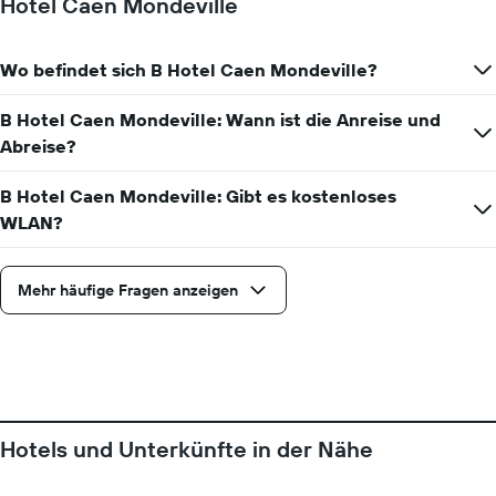
Hotel Caen Mondeville
die
Anzahl
der
Wo befindet sich B Hotel Caen Mondeville?
Tage
vor
dem
B Hotel Caen Mondeville: Wann ist die Anreise und
Aufenthalt
Abreise?
anzeigt
Das
B Hotel Caen Mondeville: Gibt es kostenloses
Diagramm
hat
WLAN?
1
Y-
Achse,
Mehr häufige Fragen anzeigen
die
den
durchschnittlichen
Zimmerpreis
anzeigt
Hotels und Unterkünfte in der Nähe