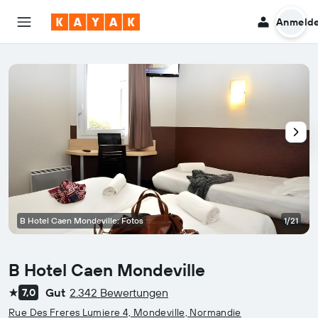
Anmeld
B Hotel Caen Mondeville: Fotos
1/21
B Hotel Caen Mondeville
Gut
2.342 Bewertungen
7,0
1 Stern
Rue Des Freres Lumiere 4, Mondeville, Normandie