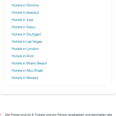
Hotels in Stintino
Hotels in Istanbul
Hotels in Juist
Hotels in Salou
Hotels in Stuttgart
Hotels in Las Vegas
Hotels in London
Hotels in Rom
Hotels in Miami Beach
Hotels in Abu Dhabi
Hotels in Niewitz
Hotels in Paris
Hotels in Palma de Mallorca
Hotels in Santa Cruz de Teneriffa
Hotels in Stalida
Hotels in Berlin
Die Preise sind für E-Tickets und pro Person angegeben und beinhalten alle
*