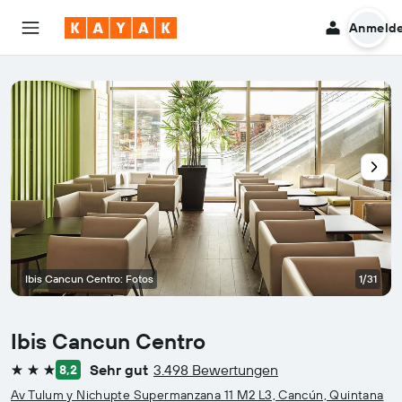
Anmeld
Ibis Cancun Centro: Fotos
1/31
Ibis Cancun Centro
Sehr gut
3.498 Bewertungen
8,2
3 Sterne
Av Tulum y Nichupte Supermanzana 11 M2 L3, Cancún, Quintana