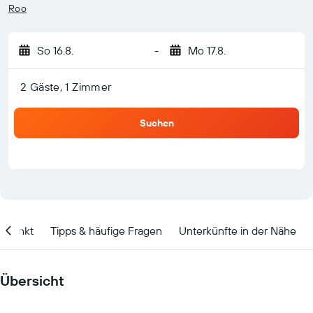
Roo
So 16.8.
-
Mo 17.8.
2 Gäste, 1 Zimmer
Suchen
itpunkt
Tipps & häufige Fragen
Unterkünfte in der Nähe
Übersicht