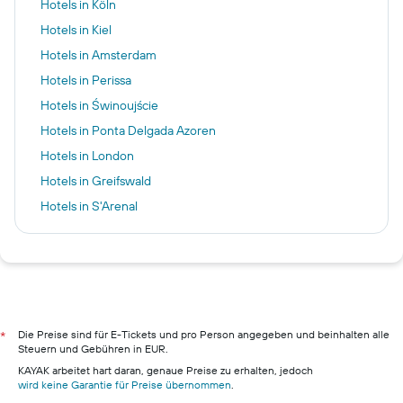
Hotels in Köln
Hotels in Kiel
Hotels in Amsterdam
Hotels in Perissa
Hotels in Świnoujście
Hotels in Ponta Delgada Azoren
Hotels in London
Hotels in Greifswald
Hotels in S'Arenal
Hotels in Sofia
Hotels in Hamburg
Hotels in Porto
Hotels in Pillig
Hotels in Warnemünde
Die Preise sind für E-Tickets und pro Person angegeben und beinhalten alle
*
Steuern und Gebühren in EUR.
Hotels in Neustadt in Holstein
KAYAK arbeitet hart daran, genaue Preise zu erhalten, jedoch
Hotels in München
wird keine Garantie für Preise übernommen
.