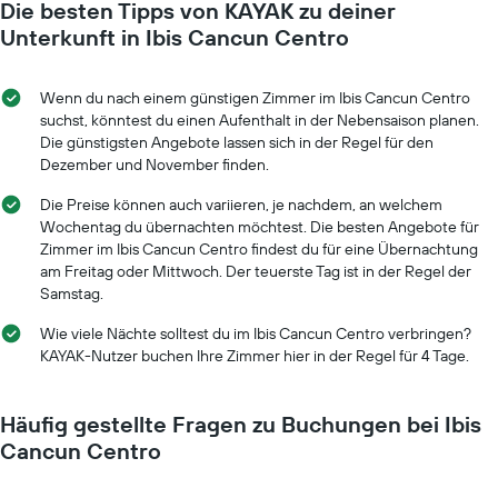
durchschnittlichen
Die besten Tipps von KAYAK zu deiner
näher
Zimmerpreis
das
Unterkunft in Ibis Cancun Centro
anzeigt.
Aufenthaltsdatum
rückt.
Das
Wenn du nach einem günstigen Zimmer im Ibis Cancun Centro
Diagramm
suchst, könntest du einen Aufenthalt in der Nebensaison planen.
hat
Die günstigsten Angebote lassen sich in der Regel für den
1
Dezember und November finden.
X-
Achse,
Die Preise können auch variieren, je nachdem, an welchem
die
Wochentag du übernachten möchtest. Die besten Angebote für
die
Zimmer im Ibis Cancun Centro findest du für eine Übernachtung
Anzahl
am Freitag oder Mittwoch. Der teuerste Tag ist in der Regel der
der
Samstag.
Tage
vor
Wie viele Nächte solltest du im Ibis Cancun Centro verbringen?
dem
KAYAK-Nutzer buchen Ihre Zimmer hier in der Regel für 4 Tage.
Aufenthalt
anzeigt
Das
Häufig gestellte Fragen zu Buchungen bei Ibis
Diagramm
Cancun Centro
hat
1
Y-