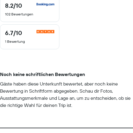
8.2
/10
8.2
von
102 Bewertungen
10
6.7
/10
6.7
von
1 Bewertung
10
Noch keine schriftlichen Bewertungen
Gäste haben diese Unterkunft bewertet, aber noch keine
Bewertung in Schriftform abgegeben. Schau dir Fotos,
Ausstattungsmerkmale und Lage an, um zu entscheiden, ob sie
die richtige Wahl für deinen Trip ist.