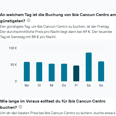
of
Diagramm
interactive
zeigt
chart
den
An welchem Tag ist die Buchung von Ibis Cancun Centro am
durchschnittlichen
günstigsten?
Zimmerpreis
Der günstigste Tag, um Ibis Cancun Centro zu buchen, ist der Freitag.
im
Der durchschnittliche Preis pro Nacht liegt dann bei 49 €. Der teuerste
jeweiligen
Tag ist Samstag mit 88 € pro Nacht.
Monat
an.
Das
100 €
Diagramm
Bar
Chart
hat
graphic.
chart
with
1
50 €
7
X-
bars.
Achse,
die
Das
0
die
folgende
Mo
Di
Mi
Do
Fr
Sa
So
End
Monate
of
Diagramm
anzeigt.
interactive
zeigt
chart
Das
den
Wie lange im Voraus solltest du für Ibis Cancun Centro
Diagramm
durchschnittlichen
hat
buchen?
Preis
1
Um dir den besten Preis bei Ibis Cancun Centro zu sichern, buche etwa 6
eines