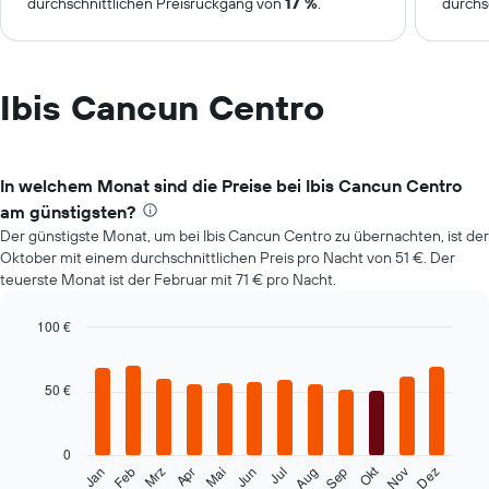
durchschnittlichen Preisrückgang von
17 %
.
durchs
Ibis Cancun Centro
In welchem Monat sind die Preise bei Ibis Cancun Centro
am günstigsten?
Der günstigste Monat, um bei Ibis Cancun Centro zu übernachten, ist der
Oktober mit einem durchschnittlichen Preis pro Nacht von 51 €. Der
teuerste Monat ist der Februar mit 71 € pro Nacht.
100 €
Bar
Chart
graphic.
chart
with
50 €
12
bars.
0
Das
Okt
Feb
Mai
Aug
Nov
Mrz
Jun
Sep
Dez
Jan
Apr
Jul
folgende
End