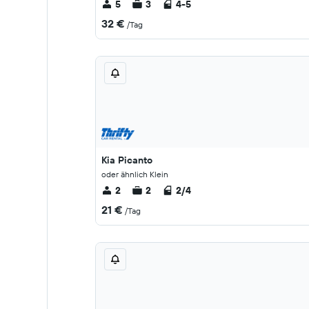
5
3
4-5
32 €
/Tag
Kia Picanto
oder ähnlich Klein
2
2
2/4
21 €
/Tag