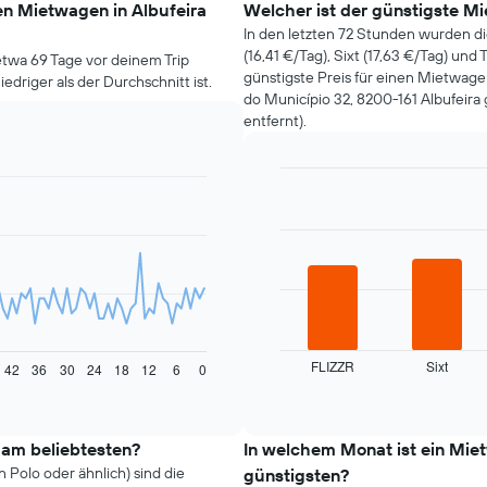
en Mietwagen in Albufeira
Welcher ist der günstigste Mi
In den letzten 72 Stunden wurden d
(16,41 €/Tag), Sixt (17,63 €/Tag) und
etwa 69 Tage vor deinem Trip
günstigste Preis für einen Mietwage
edriger als der Durchschnitt ist.
do Município 32, 8200-161 Albufeir
entfernt).
Bar
Chart
graphic.
chart
with
4
bars.
Das
folgende
Diagramm
zeigt
FLIZZR
Sixt
42
36
30
24
18
12
6
0
die
End
of
vier
interactive
günstigsten
chart
Mietwagenanbieter
 am beliebtesten?
In welchem Monat ist ein Mie
der
Polo oder ähnlich) sind die
günstigsten?