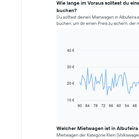
Wie lange im Voraus solltest du ein
buchen?
Du solltest deinen Mietwagen in Albufeira 
buchen, um dir einen Preis zu sichern, der ni
40 €
Line
Chart
graphic.
chart
with
91
30 €
data
points.
20 €
Das
folgende
Diagramm
10 €
zeigt,
90
84
78
72
66
60
54
48
End
of
wie
interactive
sich
chart
der
Welcher Mietwagen ist in Albufeira
Preis
eines
Mietwagen der Kategorie Klein (Volkswagen 