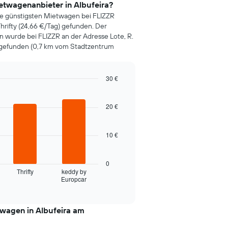
etwagenanbieter in Albufeira?
ie günstigsten Mietwagen bei FLIZZR
 Thrifty (24,66 €/Tag) gefunden. Der
n wurde bei FLIZZR an der Adresse Lote, R.
a gefunden (0,7 km vom Stadtzentrum
30 €
20 €
10 €
0
Thrifty
keddy by
Europcar
twagen in Albufeira am