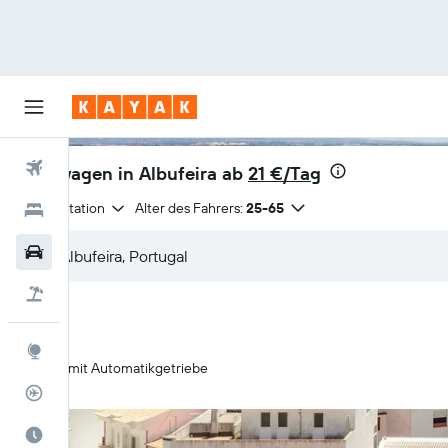
Flüge
Mietwagen in Albufeira ab
21 €/Tag
Anmietstation
Alter des Fahrers:
25-65
Hotels
Mietwagen
Pauschalreisen
Explore
Nur mit Automatikgetriebe
Flugstatus
Die beste Zeit zum Reisen