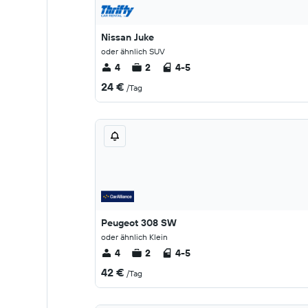
Nissan Juke
oder ähnlich SUV
4
2
4-5
24 €
/Tag
Peugeot 308 SW
oder ähnlich Klein
4
2
4-5
42 €
/Tag