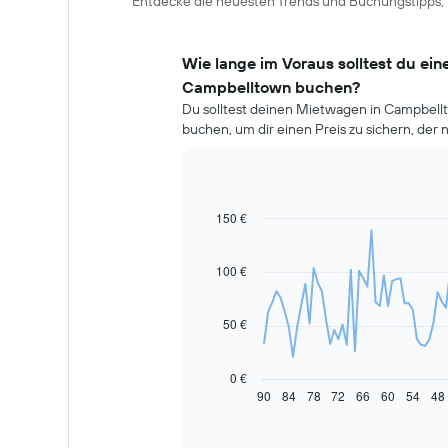
Entdecke die neuesten Trends und Buchungstipps, 
Wie lange im Voraus solltest du ei
Campbelltown buchen?
Du solltest deinen Mietwagen in Campbell
buchen, um dir einen Preis zu sichern, der ni
150 €
Line
Chart
graphic.
chart
with
91
100 €
data
points.
50 €
Das
folgende
Diagramm
0 €
zeigt,
90
84
78
72
66
60
54
48
End
of
wie
interactive
sich
chart