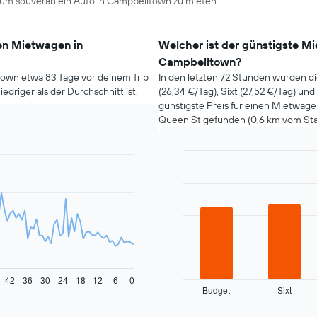
um souverän ein Auto in Campbelltown zu mieten.
nen Mietwagen in
Welcher ist der günstigste M
Campbelltown?
town etwa 83 Tage vor deinem Trip
In den letzten 72 Stunden wurden d
edriger als der Durchschnitt ist.
(26,34 €/Tag), Sixt (27,52 €/Tag) und
günstigste Preis für einen Mietwag
Queen St gefunden (0,6 km vom Sta
Bar
Chart
graphic.
chart
with
4
bars.
Das
folgende
Diagramm
zeigt
42
36
30
24
18
12
6
0
Budget
Sixt
die
End
of
vier
interactive