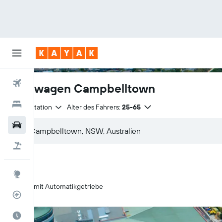
Flüge
Mietwagen Campbelltown
Hotels
Anmietstation
Alter des Fahrers:
25-65
Mietwagen
Pauschalreisen
Explore
Nur mit Automatikgetriebe
Flugstatus
Die beste Zeit zum Reisen