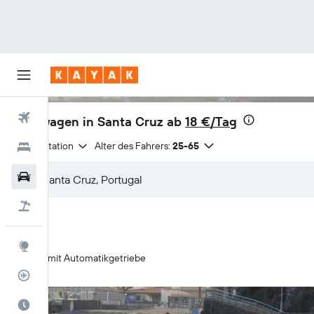
Flüge
Mietwagen in Santa Cruz ab
18 €/Tag
Anmietstation
Alter des Fahrers:
25-65
Hotels
Mietwagen
Pauschalreisen
Explore
Nur mit Automatikgetriebe
Flugstatus
Die beste Zeit zum Reisen