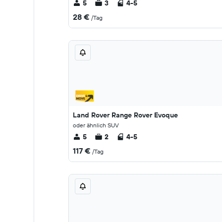
5
3
4-5
28 €
/Tag
Land Rover Range Rover Evoque
oder ähnlich SUV
5
2
4-5
117 €
/Tag