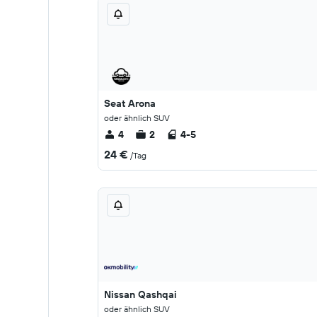
Seat Arona
oder ähnlich SUV
4
2
4-5
24 €
/Tag
Nissan Qashqai
oder ähnlich SUV