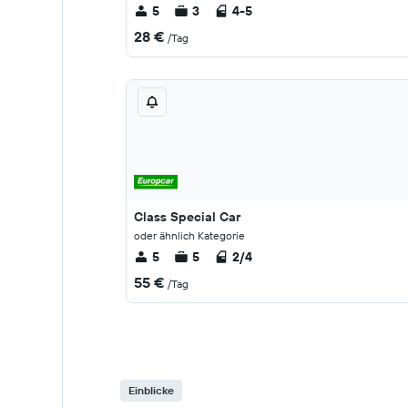
5
3
4-5
28 €
/Tag
Class Special Car
oder ähnlich Kategorie
5
5
2/4
55 €
/Tag
Einblicke