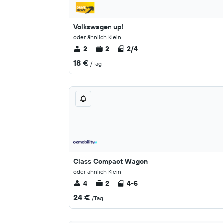
Volkswagen up!
oder ähnlich Klein
2
2
2/4
18 €
/Tag
Class Compact Wagon
oder ähnlich Klein
4
2
4-5
24 €
/Tag