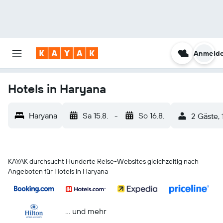
Anmeld
Hotels in Haryana
Haryana
Sa 15.8.
-
So 16.8.
2 Gäste,
KAYAK durchsucht Hunderte Reise-Websites gleichzeitig nach
Angeboten für Hotels in Haryana
… und mehr