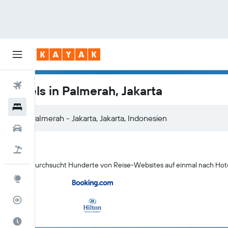
Flüge
Hotels in Palmerah, Jakarta
Hotels
Mietwagen
Pauschalreisen
KAYAK durchsucht Hunderte von Reise-Websites auf einmal nach Hote
Explore
Flugstatus
Die beste Zeit zum Reisen