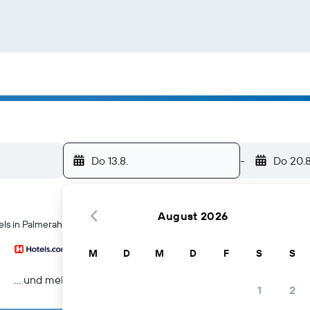
Do 13.8.
-
Do 20.8
August 2026
ls in Palmerah
M
D
M
D
F
S
S
… und mehr
1
2