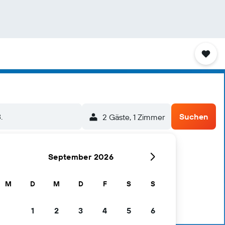
.
Suchen
2 Gäste, 1 Zimmer
September 2026
M
D
M
D
F
S
S
1
2
3
4
5
6