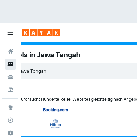
Flüge
Hotels in Jawa Tengah
Hotels
Mietwagen
Pauschalreisen
KAYAK durchsucht Hunderte Reise-Websites gleichzeitig nach Angebo
Explore
Flugstatus
Die beste Zeit zum Reisen