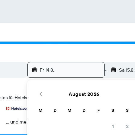
Fr 14.8.
-
Sa 15.8.
August 2026
ten für Hotels in Jawa Tengah
M
D
M
D
F
S
S
… und mehr
1
2