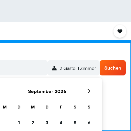
Suchen
2 Gäste, 1 Zimmer
September 2026
M
D
M
D
F
S
S
1
2
3
4
5
6