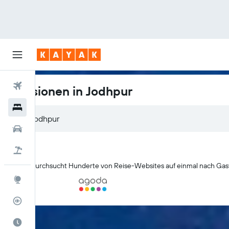
Flüge
Pensionen in Jodhpur
Hotels
Mietwagen
Pauschalreisen
KAYAK durchsucht Hunderte von Reise-Websites auf einmal nach Gas
Explore
Flugstatus
Die beste Zeit zum Reisen