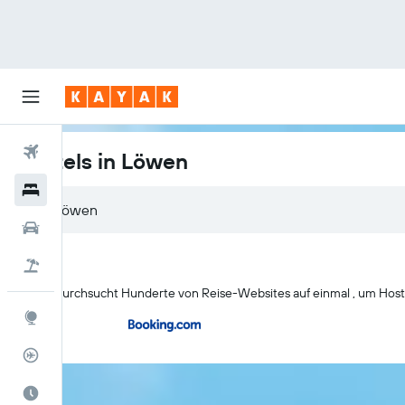
Flüge
Hostels in Löwen
Hotels
Mietwagen
Pauschalreisen
KAYAK durchsucht Hunderte von Reise-Websites auf einmal , um Hoste
Explore
Flugstatus
Die beste Zeit zum Reisen