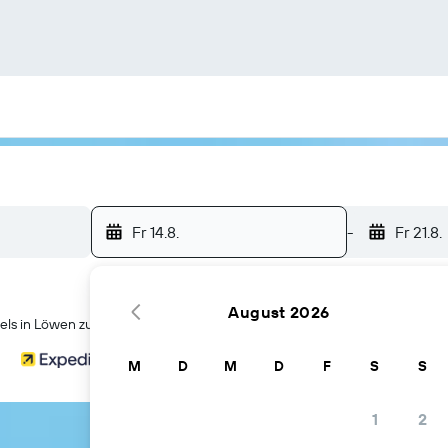
Fr 14.8.
-
Fr 21.8.
August 2026
ls in Löwen zu finden
M
D
M
D
F
S
S
1
2