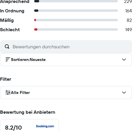
Ansprechend
229
In Ordnung
164
Mäßig
82
Schlecht
149
Sortieren
:
Neueste
Filter
Alle Filter
Bewertung bei Anbietern
8.2
/10
8.2
von