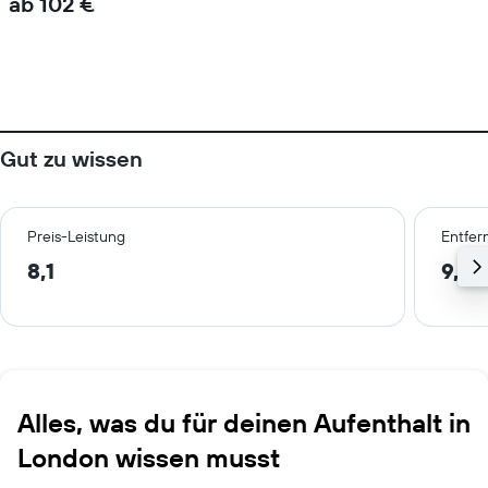
ab 102 €
Gut zu wissen
Preis-Leistung
Entfer
8,1
9,8 
Alles, was du für deinen Aufenthalt in
London wissen musst