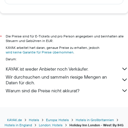
Hotels in Göhren-Lebbin
Hotels in Hamburg
Hotels in Pillig
Hotels in Warnemünde
Hotels in Neustadt in Holstein
Die Preise sind für E-Tickets und pro Person angegeben und beinhalten alle
*
Steuern und Gebühren in EUR.
Hotels in München
KAYAK arbeitet hart daran, genaue Preise zu erhalten, jedoch
Hotels in Berchtesgaden
wird keine Garantie für Preise übernommen
.
Darum:
KAYAK ist weder Anbieter noch Verkäufer.
Wir durchsuchen und sammeln riesige Mengen an
Daten für dich.
Warum sind die Preise nicht akkurat?
KAYAK.de
Hotels
Europa: Hotels
Hotels in Großbritannien
Hotels in England
London: Hotels
Holiday Inn London - West By IHG