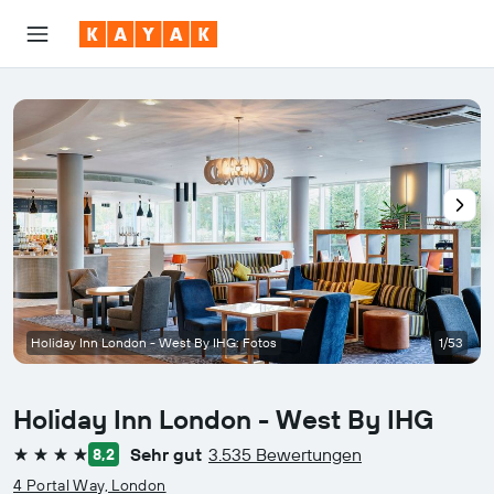
Holiday Inn London - West By IHG: Fotos
1/53
Holiday Inn London - West By IHG
Sehr gut
3.535 Bewertungen
8,2
4 Sterne
4 Portal Way, London