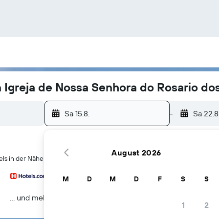
n Igreja de Nossa Senhora do Rosario do
Sa 15.8.
-
Sa 22.8
August 2026
 in der Nähe von Igreja de Nossa Senhora do Rosario dos Pretos in Salv
M
D
M
D
F
S
S
… und mehr
1
2