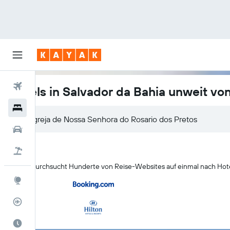
Flüge
Hotels in Salvador da Bahia unweit vo
Hotels
Mietwagen
Pauschalreisen
KAYAK durchsucht Hunderte von Reise-Websites auf einmal nach Hotels
Explore
Flugstatus
Die beste Zeit zum Reisen