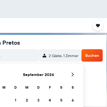
s Pretos
.
Suchen
2 Gäste, 1 Zimmer
September 2026
ador da Bahia
M
D
M
D
F
S
S
1
2
3
4
5
6