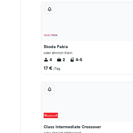
Skoda Fabia
oder ähnlich Klein
4
2
4-5
17 €
/Tag
Class Intermediate Crossover
oder ähnlich Mittelgroß