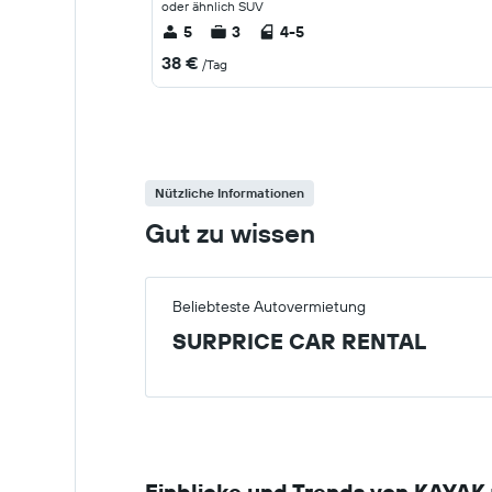
oder ähnlich SUV
5
3
4-5
38 €
/Tag
Nützliche Informationen
Gut zu wissen
Beliebteste Autovermietung
SURPRICE CAR RENTAL
Einblicke und Trends von KAYAK 