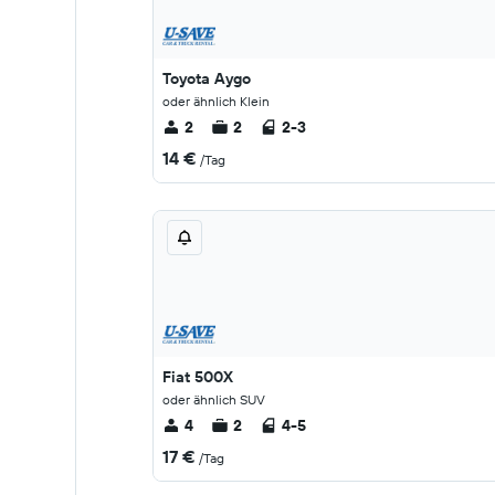
Toyota Aygo
oder ähnlich Klein
2
2
2-3
14 €
/Tag
Fiat 500X
oder ähnlich SUV
4
2
4-5
17 €
/Tag