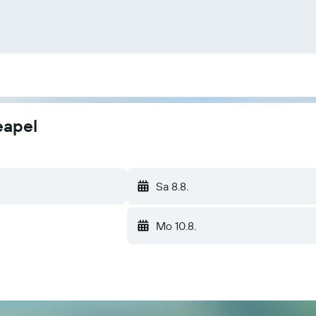
eapel
Sa 8.8.
Mo 10.8.