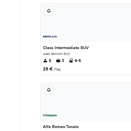
Class Intermediate SUV
oder ähnlich SUV
5
3
4-5
28 €
/Tag
Alfa Romeo Tonale