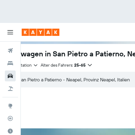
Flüge
Mietwagen in San Pietro a Patierno, N
Hotels
Anmietstation
Alter des Fahrers:
25-65
Mietwagen
Pauschalreisen
Explore
Flugstatus
Die beste Zeit zum Reisen