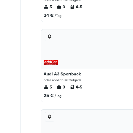
5
3
4-5
34 €
/Tag
Audi A3 Sportback
oder ähnlich Mittelgroß
5
3
4-5
25 €
/Tag