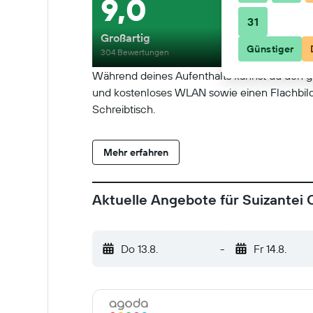
9,0
31
Großartig
Günstiger
304 Bewertungen
Während deines Aufenthalts kannst du den g
und kostenloses WLAN sowie einen Flachbild
Schreibtisch.
Mehr erfahren
Aktuelle Angebote für Suizantei 
Do 13.8.
-
Fr 14.8.