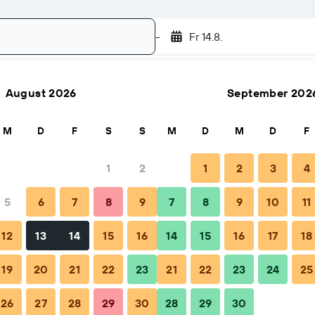
-
Fr 14.8.
August 2026
September 202
Suchen
M
D
F
S
S
M
D
M
D
F
1
2
1
2
3
4
5
6
7
8
9
7
8
9
10
11
Tipps & häufige Fragen
Unterkünfte in der Nähe
12
13
14
15
16
14
15
16
17
18
19
20
21
22
23
21
22
23
24
25
26
27
28
29
30
28
29
30