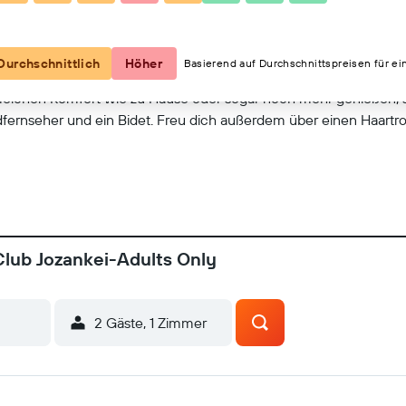
Kartenansicht
Durchschnittlich
Höher
Basierend auf Durchschnittspreisen für ei
leichen Komfort wie zu Hause oder sogar noch mehr genießen, s
fernseher und ein Bidet. Freu dich außerdem über einen Haart
Club Jozankei-Adults Only
2 Gäste, 1 Zimmer