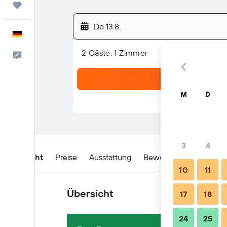
Trips
Do 13.8.
Deutsch
2 Gäste, 1 Zimmer
Feedback
M
D
3
4
Übersicht
Preise
Ausstattung
Bewertungen
Lage
10
11
Übersicht
17
18
24
25