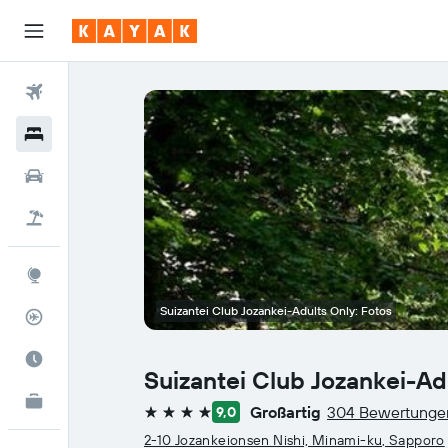
Flüge
Hotels
Mietwagen
Pauschalreisen
Explore
Suizantei Club Jozankei-Adults Only: Fotos
Flugstatus
Die beste Zeit zum Reisen
Suizantei Club Jozankei-Ad
KAYAK for Business
NEU
Großartig
304 Bewertunge
9,0
4 Sterne
2-10 Jozankeionsen Nishi, Minami-ku, Sapporo