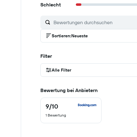
Schlecht
Sortieren
:
Neueste
Filter
Alle Filter
Bewertung bei Anbietern
9
/10
9
von
1 Bewertung
10