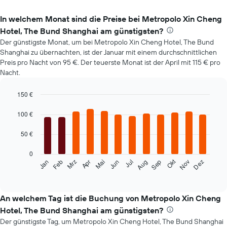
In welchem Monat sind die Preise bei Metropolo Xin Cheng
Hotel, The Bund Shanghai am günstigsten?
Der günstigste Monat, um bei Metropolo Xin Cheng Hotel, The Bund
Shanghai zu übernachten, ist der Januar mit einem durchschnittlichen
Preis pro Nacht von 95 €. Der teuerste Monat ist der April mit 115 € pro
Nacht.
150 €
Bar
Chart
graphic.
chart
100 €
with
12
50 €
bars.
0
Das
Okt
Feb
Mai
Aug
Nov
Mrz
Jun
Sep
Dez
Jan
Apr
Jul
folgende
End
of
Diagramm
interactive
zeigt
chart
den
An welchem Tag ist die Buchung von Metropolo Xin Cheng
durchschnittlichen
Hotel, The Bund Shanghai am günstigsten?
Zimmerpreis
Der günstigste Tag, um Metropolo Xin Cheng Hotel, The Bund Shanghai
im