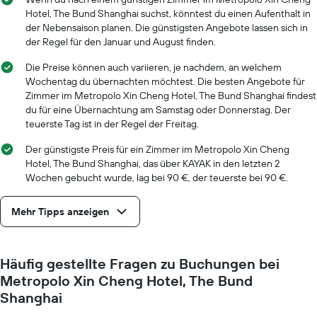
hat
Hotel, The Bund Shanghai suchst, könntest du einen Aufenthalt in
1
der Nebensaison planen. Die günstigsten Angebote lassen sich in
X-
der Regel für den Januar und August finden.
Achse,
die
Die Preise können auch variieren, je nachdem, an welchem
die
Wochentag du übernachten möchtest. Die besten Angebote für
Anzahl
Zimmer im Metropolo Xin Cheng Hotel, The Bund Shanghai findest
der
du für eine Übernachtung am Samstag oder Donnerstag. Der
Tage
teuerste Tag ist in der Regel der Freitag.
vor
dem
Der günstigste Preis für ein Zimmer im Metropolo Xin Cheng
Aufenthalt
Hotel, The Bund Shanghai, das über KAYAK in den letzten 2
anzeigt
Wochen gebucht wurde, lag bei 90 €, der teuerste bei 90 €.
Das
Diagramm
hat
Mehr Tipps anzeigen
1
Y-
Achse,
Häufig gestellte Fragen zu Buchungen bei
die
den
Metropolo Xin Cheng Hotel, The Bund
durchschnittlichen
Shanghai
Zimmerpreis