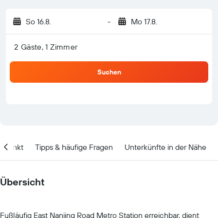
So 16.8.
-
Mo 17.8.
2 Gäste, 1 Zimmer
Suchen
itpunkt
Tipps & häufige Fragen
Unterkünfte in der Nähe
Übersicht
Fußläufig East Nanjing Road Metro Station erreichbar, dient