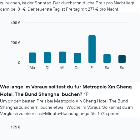
zu buchen, ist der Sonntag. Der durchschnittliche Preis pro Nacht liegt
jeweiligen
dann bei 81 €. Der teuerste Tag ist Freitag mit 277 € pro Nacht.
Monat
an.
Das
400 €
Diagramm
Bar
Chart
hat
graphic.
chart
with
1
200 €
7
X-
bars.
Achse,
die
Das
0
die
folgende
Mo
Di
Mi
Do
Fr
Sa
So
End
Monate
of
Diagramm
anzeigt.
interactive
zeigt
chart
Das
den
Wie lange im Voraus solltest du für Metropolo Xin Cheng
Diagramm
durchschnittlichen
hat
Hotel, The Bund Shanghai buchen?
Preis
1
Um dir den besten Preis bei Metropolo Xin Cheng Hotel, The Bund
eines
Y-
Shanghai zu sichern, buche etwa 1 Woche im Voraus. So kannst du im
Zimmers
Achse,
Vergleich zu einer Last-Minute-Buchung ungefähr 15% sparen.
für
die
den
den
jeweiligen
175 €
durchschnittlichen
Wochentag.
Line
Chart
Zimmerpreis
Das
graphic.
chart