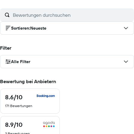
Sortieren
:
Neueste
Filter
Alle Filter
Bewertung bei Anbietern
8.6
/10
8.6
von
171 Bewertungen
10
8.9
/10
8.9
von
2 Bewertungen