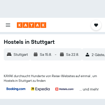
Hostels in Stuttgart
Stuttgart
Sa 15.8.
-
Sa 22.8.
2 Gäste
KAYAK durchsucht Hunderte von Reise-Websites auf einmal , um
Hostels in Stuttgart zu finden
… und mehr