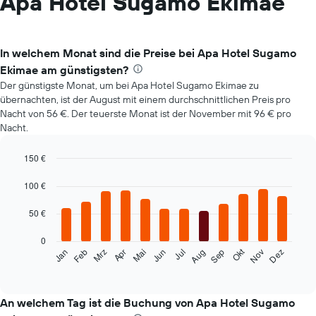
Apa Hotel Sugamo Ekimae
In welchem Monat sind die Preise bei Apa Hotel Sugamo
Ekimae am günstigsten?
Der günstigste Monat, um bei Apa Hotel Sugamo Ekimae zu
übernachten, ist der August mit einem durchschnittlichen Preis pro
Nacht von 56 €. Der teuerste Monat ist der November mit 96 € pro
Nacht.
150 €
Bar
Chart
graphic.
chart
100 €
with
12
50 €
bars.
0
Das
Okt
Feb
Mai
Aug
Nov
Mrz
Jun
Sep
Dez
Jan
Apr
Jul
folgende
End
of
Diagramm
interactive
zeigt
chart
den
An welchem Tag ist die Buchung von Apa Hotel Sugamo
durchschnittlichen