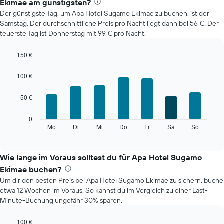
Ekimae am günstigsten?
Zimmerpreis
Der günstigste Tag, um Apa Hotel Sugamo Ekimae zu buchen, ist der
im
Samstag. Der durchschnittliche Preis pro Nacht liegt dann bei 56 €. Der
jeweiligen
teuerste Tag ist Donnerstag mit 99 € pro Nacht.
Monat
an.
Das
150 €
Diagramm
Bar
Chart
hat
graphic.
chart
100 €
with
1
7
X-
50 €
bars.
Achse,
die
Das
0
die
folgende
Mo
Di
Mi
Do
Fr
Sa
So
End
Monate
of
Diagramm
anzeigt.
interactive
zeigt
chart
Das
den
Wie lange im Voraus solltest du für Apa Hotel Sugamo
Diagramm
durchschnittlichen
hat
Ekimae buchen?
Preis
1
Um dir den besten Preis bei Apa Hotel Sugamo Ekimae zu sichern, buche
eines
Y-
etwa 12 Wochen im Voraus. So kannst du im Vergleich zu einer Last-
Zimmers
Achse,
Minute-Buchung ungefähr 30% sparen.
für
die
den
den
jeweiligen
100 €