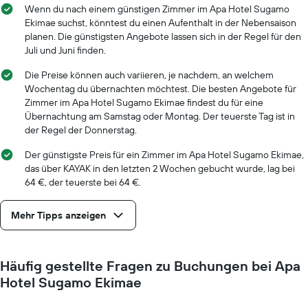
Das
Wenn du nach einem günstigen Zimmer im Apa Hotel Sugamo
Diagramm
Ekimae suchst, könntest du einen Aufenthalt in der Nebensaison
hat
planen. Die günstigsten Angebote lassen sich in der Regel für den
1
Juli und Juni finden.
X-
Achse,
Die Preise können auch variieren, je nachdem, an welchem
die
Wochentag du übernachten möchtest. Die besten Angebote für
die
Zimmer im Apa Hotel Sugamo Ekimae findest du für eine
Anzahl
Übernachtung am Samstag oder Montag. Der teuerste Tag ist in
der
der Regel der Donnerstag.
Tage
vor
Der günstigste Preis für ein Zimmer im Apa Hotel Sugamo Ekimae,
dem
das über KAYAK in den letzten 2 Wochen gebucht wurde, lag bei
Aufenthalt
64 €, der teuerste bei 64 €.
anzeigt
Das
Mehr Tipps anzeigen
Diagramm
hat
1
Y-
Häufig gestellte Fragen zu Buchungen bei Apa
Achse,
Hotel Sugamo Ekimae
die
den