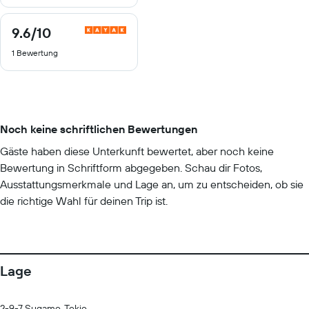
9.6
/10
9.6
von
1 Bewertung
10
Noch keine schriftlichen Bewertungen
Gäste haben diese Unterkunft bewertet, aber noch keine
Bewertung in Schriftform abgegeben. Schau dir Fotos,
Ausstattungsmerkmale und Lage an, um zu entscheiden, ob sie
die richtige Wahl für deinen Trip ist.
Lage
2-9-7 Sugamo, Tokio