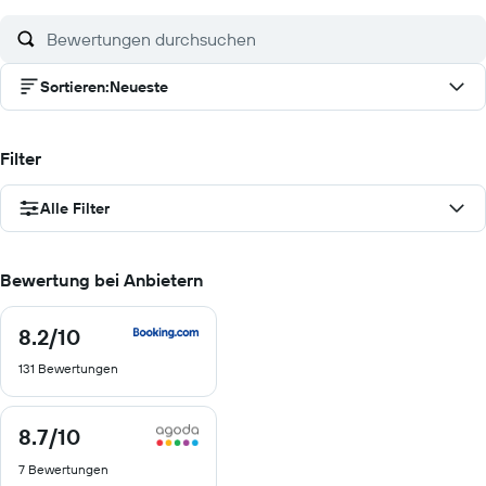
Sortieren
:
Neueste
Filter
Alle Filter
Bewertung bei Anbietern
8.2
/10
8.2
von
131 Bewertungen
10
8.7
/10
8.7
von
7 Bewertungen
10