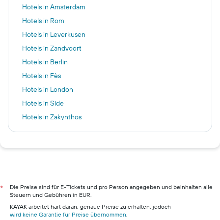
Hotels in Amsterdam
Hotels in Rom
Hotels in Leverkusen
Hotels in Zandvoort
Hotels in Berlin
Hotels in Fès
Hotels in London
Hotels in Side
Hotels in Zakynthos
Hotels in Madrid
Hotels in Grand Canyon Village
Hotels in Hamburg
Hotels in Pillig
Hotels in Warnemünde
Die Preise sind für E-Tickets und pro Person angegeben und beinhalten alle
*
Steuern und Gebühren in EUR.
Hotels in Neustadt in Holstein
KAYAK arbeitet hart daran, genaue Preise zu erhalten, jedoch
Hotels in München
wird keine Garantie für Preise übernommen
.