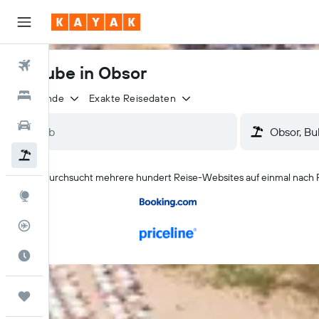
Flüge
Urlaube in Obsor
Hotels
2 Reisende
Exakte Reisedaten
Mietwagen
Pauschalreisen
KAYAK durchsucht mehrere hundert Reise-Websites auf einmal nach 
Explore
Flugstatus
Die beste Zeit zum Reisen
Trips