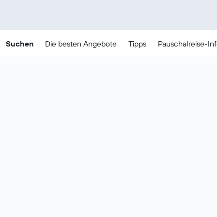
Suchen
Die besten Angebote
Tipps
Pauschalreise-In
Günstige
Pauschalreiseangebote für
Nerja
Dies sind die besten Preise für
23. - 26.
Daten ändern
Aug
.
Die beliebtesten Angebote mit
Alle anzeigen
Flug + Hotel für Nerja