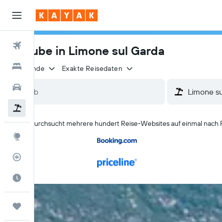
Flüge
Urlaube in Limone sul Garda
Hotels
2 Reisende
Exakte Reisedaten
Mietwagen
Pauschalreisen
KAYAK durchsucht mehrere hundert Reise-Websites auf einmal nach 
Explore
Flugstatus
Die beste Zeit zum Reisen
Trips