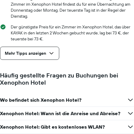
die
Zimmer im Xenophon Hotel findest du für eine Übernachtung am
Anzahl
Donnerstag oder Montag. Der teuerste Tag ist in der Regel der
der
Dienstag.
Tage
vor
Der günstigste Preis für ein Zimmer im Xenophon Hotel, das über
dem
KAYAK in den letzten 2 Wochen gebucht wurde, lag bei 73 €, der
Aufenthalt
teuerste bei 73 €.
anzeigt
Das
Mehr Tipps anzeigen
Diagramm
hat
1
Y-
Häufig gestellte Fragen zu Buchungen bei
Achse,
Xenophon Hotel
die
den
durchschnittlichen
Zimmerpreis
Wo befindet sich Xenophon Hotel?
anzeigt
Xenophon Hotel: Wann ist die Anreise und Abreise?
Xenophon Hotel: Gibt es kostenloses WLAN?