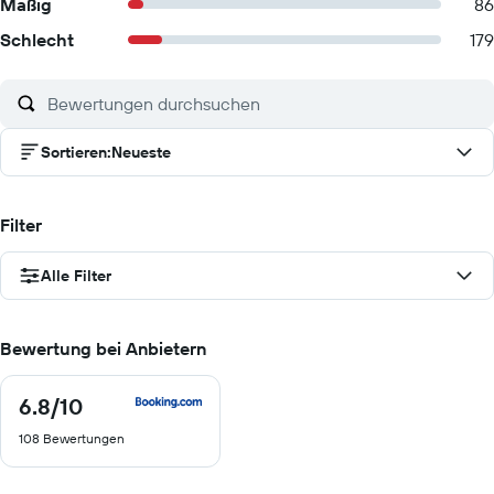
Mäßig
86
Schlecht
179
Sortieren
:
Neueste
Filter
Alle Filter
Bewertung bei Anbietern
6.8
/10
6.8
von
108 Bewertungen
10