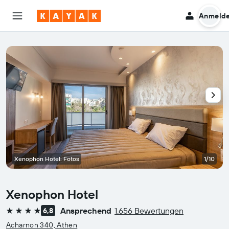
Anmeld
Xenophon Hotel: Fotos
1/10
Xenophon Hotel
Ansprechend
1.656 Bewertungen
6,8
4 Sterne
Acharnon 340, Athen