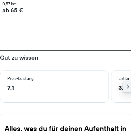
0,57 km
ab 65 €
Gut zu wissen
Preis-Leistung
Entfer
7,1
3,5 
Alles, was du für deinen Aufenthalt in