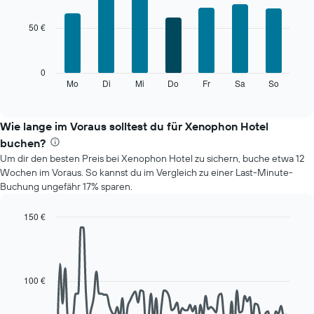
hat
graphic.
chart
with
1
50 €
7
X-
bars.
Achse,
die
Das
0
die
folgende
Mo
Di
Mi
Do
Fr
Sa
So
End
Monate
of
Diagramm
anzeigt.
interactive
zeigt
chart
Das
den
Wie lange im Voraus solltest du für Xenophon Hotel
Diagramm
durchschnittlichen
hat
buchen?
Preis
1
Um dir den besten Preis bei Xenophon Hotel zu sichern, buche etwa 12
eines
Y-
Wochen im Voraus. So kannst du im Vergleich zu einer Last-Minute-
Zimmers
Achse,
Buchung ungefähr 17% sparen.
für
die
den
den
jeweiligen
150 €
durchschnittlichen
Wochentag.
Line
Chart
Zimmerpreis
Das
graphic.
chart
anzeigt.
with
Diagramm
90
hat
data
100 €
1
points.
X-
Achse,