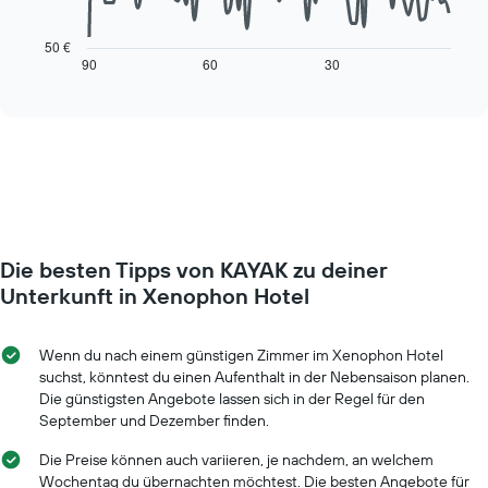
Das
die
folgende
die
Diagramm
50 €
Wochentage
zeigt,
90
60
30
End
anzeigt.
of
wie
interactive
Das
sich
chart
Diagramm
der
hat
Preis
1
für
Y-
ein
Achse,
Zimmer
die
ändert,
den
je
durchschnittlichen
Die besten Tipps von KAYAK zu deiner
näher
Zimmerpreis
das
Unterkunft in Xenophon Hotel
anzeigt.
Aufenthaltsdatum
rückt.
Das
Wenn du nach einem günstigen Zimmer im Xenophon Hotel
Diagramm
suchst, könntest du einen Aufenthalt in der Nebensaison planen.
hat
Die günstigsten Angebote lassen sich in der Regel für den
1
September und Dezember finden.
X-
Achse,
Die Preise können auch variieren, je nachdem, an welchem
die
Wochentag du übernachten möchtest. Die besten Angebote für