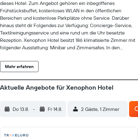
dieses Hotel. Zum Angebot gehören ein inbegriffenes
Frühstücksbuffet, kostenloses WLAN in den öffentlichen
Bereichen und kostenlose Parkplätze ohne Service. Darüber
hinaus steht dir Folgendes zur Verfügung: Concierge-Service,
Textilreinigungsservice und eine rund um die Uhr besetzte
Rezeption. Xenophon Hotel besitzt 186 klimatisierte Zimmer mit
folgender Ausstattung: Minibar und Zimmersafes. In den
Zimmern stehen 33-Zoll-LCD-Fernseher mit Satellitenempfang
zur Verfügung. Zur Badausstattung gehören Badewannen oder
Mehr erfahren
Duschen und Haartrockner. Dir steht ein kostenloser
Internetzugang (WLAN) zur Verfügung. Zur Zimmerausstattung
gehören Telefone und Schreibtische. Der Reinigungsservice
Aktuelle Angebote für Xenophon Hotel
wird täglich angeboten. Auf Anfrage bekommst du
Bügeleisen/Bügelbretter.
Do 13.8.
-
Fr 14.8.
2 Gäste, 1 Zimmer