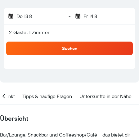
Do 13.8.
-
Fr 14.8.
2 Gäste, 1 Zimmer
Suchen
itpunkt
Tipps & häufige Fragen
Unterkünfte in der Nähe
Übersicht
Bar/Lounge, Snackbar und Coffeeshop/Café – das bietet dir