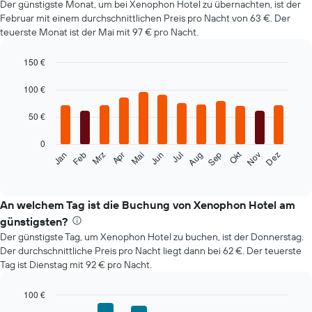
Der günstigste Monat, um bei Xenophon Hotel zu übernachten, ist der
Februar mit einem durchschnittlichen Preis pro Nacht von 63 €. Der
teuerste Monat ist der Mai mit 97 € pro Nacht.
150 €
Bar
Chart
graphic.
chart
100 €
with
12
50 €
bars.
0
Das
Okt
Feb
Mai
Aug
Nov
Mrz
Jun
Sep
Dez
Jan
Apr
Jul
folgende
End
of
Diagramm
interactive
zeigt
chart
den
An welchem Tag ist die Buchung von Xenophon Hotel am
durchschnittlichen
günstigsten?
Zimmerpreis
Der günstigste Tag, um Xenophon Hotel zu buchen, ist der Donnerstag.
im
Der durchschnittliche Preis pro Nacht liegt dann bei 62 €. Der teuerste
jeweiligen
Tag ist Dienstag mit 92 € pro Nacht.
Monat
an.
Das
100 €
Diagramm
Bar
Chart