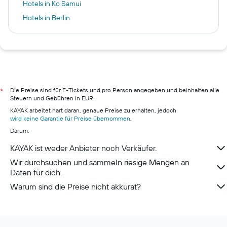
Hotels in Ko Samui
Hotels in Berlin
Hotels in Hanoi
Hotels in Hamburg
Hotels in Pillig
Hotels in Warnemünde
Hotels in Neustadt in Holstein
Die Preise sind für E-Tickets und pro Person angegeben und beinhalten alle
*
Steuern und Gebühren in EUR.
Hotels in München
KAYAK arbeitet hart daran, genaue Preise zu erhalten, jedoch
Hotels in Berchtesgaden
wird keine Garantie für Preise übernommen
.
Darum:
Hotels in Konstanz
KAYAK ist weder Anbieter noch Verkäufer.
Wir durchsuchen und sammeln riesige Mengen an
Daten für dich.
Warum sind die Preise nicht akkurat?