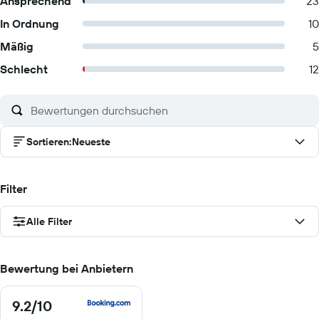
Ansprechend
23
In Ordnung
10
Mäßig
5
Schlecht
12
Sortieren
:
Neueste
Filter
Alle Filter
Bewertung bei Anbietern
9.2
/10
9.2
von