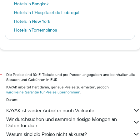
Hotels in Bangkok
Hotels in L'Hospitalet de Llobregat
Hotels in New York
Hotels in Torremolinos
Hotels in Antalya
Hotels in Kos
Hotels in Pointe aux Piments
Hotels in Bilbao
Hotels in Berlin
Die Preise sind für E-Tickets und pro Person angegeben und beinhalten alle
*
Steuern und Gebühren in EUR.
Hotels in Hamburg
KAYAK arbeitet hart daran, genaue Preise zu erhalten, jedoch
Hotels in Pillig
wird keine Garantie für Preise übernommen
.
Darum:
Hotels in Warnemünde
Hotels in Neustadt in Holstein
KAYAK ist weder Anbieter noch Verkäufer.
Hotels in München
Wir durchsuchen und sammeln riesige Mengen an
Daten für dich.
Warum sind die Preise nicht akkurat?