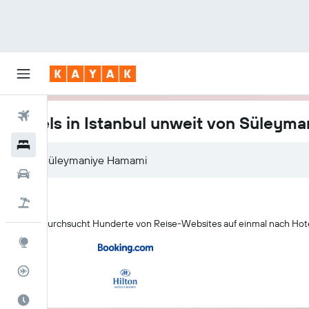
Flüge
Hotels in Istanbul unweit von Süleym
Hotels
Mietwagen
Pauschalreisen
KAYAK durchsucht Hunderte von Reise-Websites auf einmal nach Hote
Explore
Flugstatus
Die beste Zeit zum Reisen