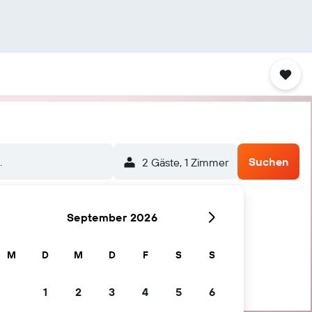
.
Suchen
2 Gäste, 1 Zimmer
September 2026
M
D
M
D
F
S
S
1
2
3
4
5
6