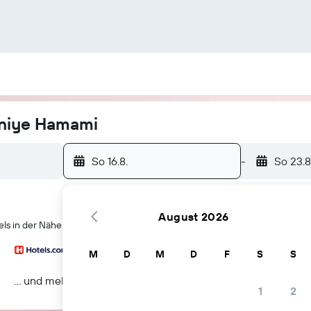
aniye Hamami
So 16.8.
-
So 23.8
August 2026
ls in der Nähe von Süleymaniye Hamami in Istanbul
M
D
M
D
F
S
S
… und mehr
1
2