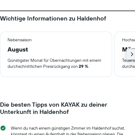
Wichtige Informationen zu Haldenhof
Nebensaison
Hochsa
August
Mär
Günstigster Monat für Übernachtungen mit einem
Teuers
durchschnittlichen Preisrückgang von
29 %
.
durchs
Die besten Tipps von KAYAK zu deiner
Unterkunft in Haldenhof
Wenn du nach einem günstigen Zimmer im Haldenhof suchst,
könntest du einen Aufenthalt in der Nebensaison planen. Die