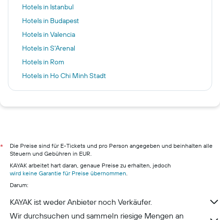
Hotels in Istanbul
Hotels in Budapest
Hotels in Valencia
Hotels in S'Arenal
Hotels in Rom
Hotels in Ho Chi Minh Stadt
Hotels in Amsterdam
Hotels in Füssen
Hotels in Berlin
Hotels in Hamburg
Hotels in Pillig
Die Preise sind für E-Tickets und pro Person angegeben und beinhalten alle
*
Steuern und Gebühren in EUR.
Hotels in Warnemünde
KAYAK arbeitet hart daran, genaue Preise zu erhalten, jedoch
Hotels in Neustadt in Holstein
wird keine Garantie für Preise übernommen
.
Darum:
Hotels in München
KAYAK ist weder Anbieter noch Verkäufer.
Wir durchsuchen und sammeln riesige Mengen an