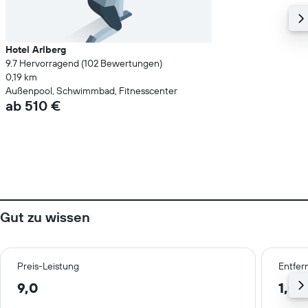
Hotel Arlberg
9.7 Hervorragend (102 Bewertungen)
0,19 km
Außenpool, Schwimmbad, Fitnesscenter
ab 510 €
Gut zu wissen
Preis-Leistung
Entfer
9,0
1,0 