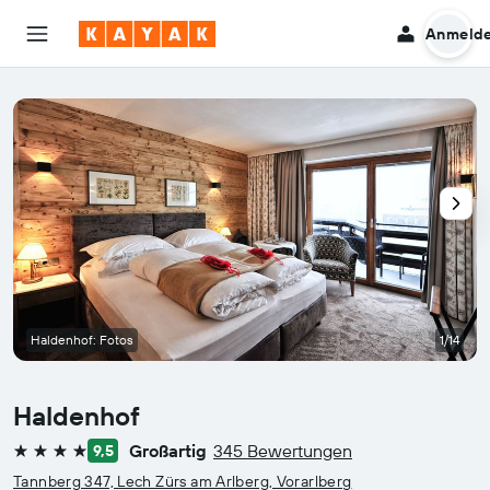
Anmeld
Haldenhof: Fotos
1/14
Haldenhof
Großartig
345 Bewertungen
9,5
4 Sterne
Tannberg 347, Lech Zürs am Arlberg, Vorarlberg