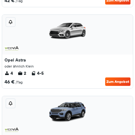
42 €
Zum Angebot
/Tag
Opel Astra
oder ähnlich Klein
4
2
4-5
46 €
Zum Angebot
/Tag