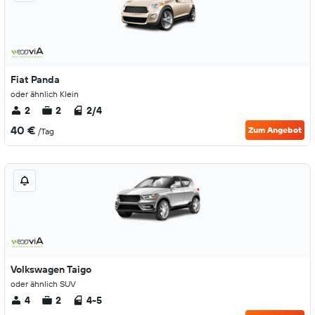
Fiat Panda
oder ähnlich Klein
2
2
2/4
40 €
Zum Angebot
/Tag
Volkswagen Taigo
oder ähnlich SUV
4
2
4-5