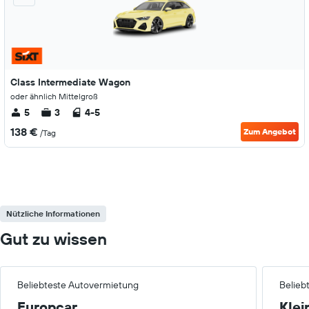
Class Intermediate Wagon
oder ähnlich Mittelgroß
5
3
4-5
138 €
Zum Angebot
/Tag
Nützliche Informationen
Gut zu wissen
Beliebteste Autovermietung
Belieb
Europcar
Klei