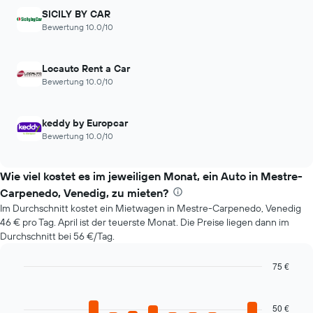
hat
SICILY BY CAR
1
Bewertung 10.0/10
X-
Achse,
die
die
Locauto Rent a Car
Anzahl
Bewertung 10.0/10
der
Tage
vor
keddy by Europcar
dem
Bewertung 10.0/10
Buchungsdatum
anzeigt.
Das
Wie viel kostet es im jeweiligen Monat, ein Auto in Mestre-
Diagramm
Carpenedo, Venedig, zu mieten?
hat
Im Durchschnitt kostet ein Mietwagen in Mestre-Carpenedo, Venedig
1
46 € pro Tag. April ist der teuerste Monat. Die Preise liegen dann im
Y-
Durchschnitt bei 56 €/Tag.
Achse,
die
75 €
den
durchschnittlichen
Bar
Chart
graphic.
chart
Mietwagenpreis
with
anzeigt.
50 €