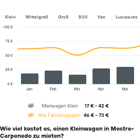
Jahr
anzeigt.
Das
Klein
Mittelgroß
Groß
SUV
Van
Luxusauto
Diagramm
hat
100 €
1
Combination
Chart
Y-
graphic.
chart
75 €
with
Achse,
2
die
data
50 €
den
series.
durchschnittlichen
Mietwagenpreis
25 €
The
für
chart
einen
has
0 €
Tag
1
Jan
Feb.
Mrz
Apr.
Mai
End
anzeigt.
of
X
interactive
axis
chart
Mietwagen Klein
17 € - 42 €
displaying
categories.
Alle Fahrzeugtypen
46 € - 73 €
Range:
14
Wie viel kostet es, einen Kleinwagen in Mestre-
categories.
Carpenedo zu mieten?
The