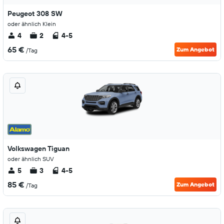
Peugeot 308 SW
oder ähnlich Klein
4
2
4-5
65 €
Zum Angebot
/Tag
Volkswagen Tiguan
oder ähnlich SUV
5
3
4-5
85 €
Zum Angebot
/Tag