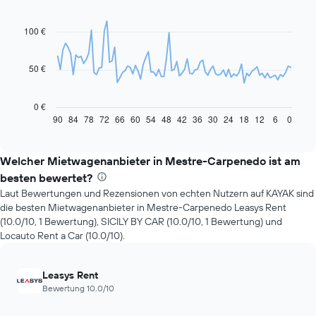
graphic.
chart
with
91
100 €
data
points.
50 €
Das
folgende
Diagramm
0 €
zeigt,
90
84
78
72
66
60
54
48
42
36
30
24
18
12
6
0
End
of
wie
interactive
sich
chart
der
Welcher Mietwagenanbieter in Mestre-Carpenedo ist am
Preis
besten bewertet?
eines
Laut Bewertungen und Rezensionen von echten Nutzern auf KAYAK sind
Mietwagens
die besten Mietwagenanbieter in Mestre-Carpenedo Leasys Rent
entwickelt,
(10.0/10, 1 Bewertung), SICILY BY CAR (10.0/10, 1 Bewertung) und
wenn
Locauto Rent a Car (10.0/10).
das
Buchungsdatum
näher
Leasys Rent
rückt.
Bewertung 10.0/10
Das
Diagramm