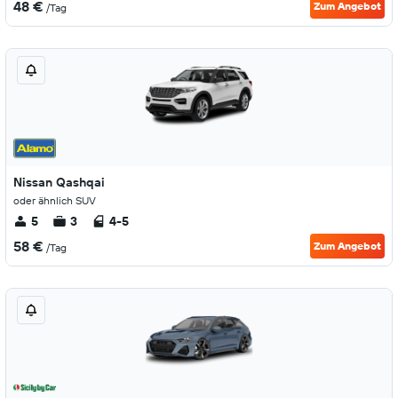
48 €
Zum Angebot
/Tag
Nissan Qashqai
oder ähnlich SUV
5
3
4-5
58 €
Zum Angebot
/Tag