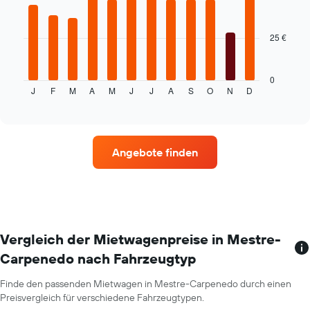
12
bars.
25 €
Das
folgende
Diagramm
zeigt
0
J
F
M
A
M
J
J
A
S
O
N
D
den
End
of
durchschnittlichen
interactive
Mietwagenpreis
chart
im
jeweiligen
Angebote finden
Monat
an.
Das
Diagramm
hat
1
X-
Vergleich der Mietwagenpreise in Mestre-
Achse,
Carpenedo nach Fahrzeugtyp
die
die
Finde den passenden Mietwagen in Mestre-Carpenedo durch einen
Monate
Preisvergleich für verschiedene Fahrzeugtypen.
im