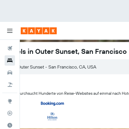
Flüge
Hotels in Outer Sunset, San Francisco
Hotels
Mietwagen
Pauschalreisen
KAYAK durchsucht Hunderte von Reise-Websites auf einmal nach Hote
Explore
Flugstatus
Die beste Zeit zum Reisen