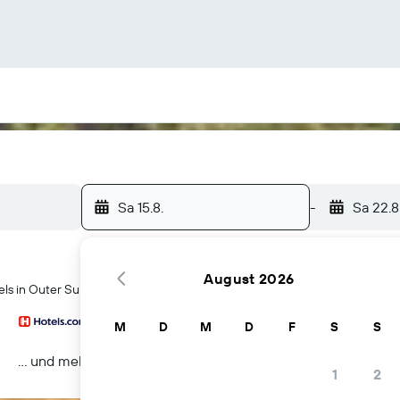
Sa 15.8.
-
Sa 22.8
August 2026
ls in Outer Sunset
M
D
M
D
F
S
S
… und mehr
1
2