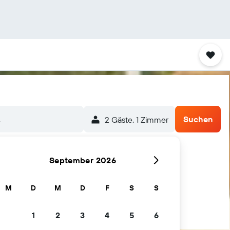
.
Suchen
2 Gäste, 1 Zimmer
September 2026
M
D
M
D
F
S
S
1
2
3
4
5
6