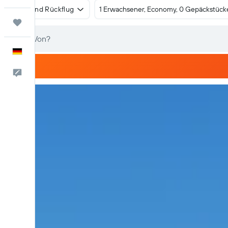
Hin- und Rückflug
1 Erwachsener, Economy, 0 Gepäckstück
Trips
Deutsch
Feedback