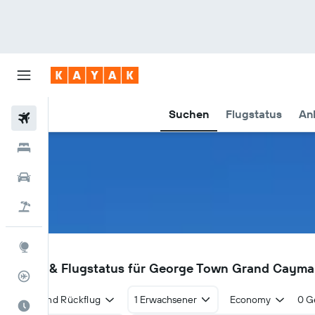
Suchen
Flugstatus
An
Flüge
Hotels
Mietwagen
Pauschalreisen
Explore
GCM
Flüge & Flugstatus für George Town Grand Caym
Flugstatus
Hin- und Rückflug
1 Erwachsener
Economy
0 G
Die beste Zeit zum Reisen