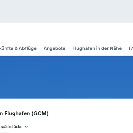
künfte & Abflüge
Angebote
Flughäfen in der Nähe
F
an Flughafen (GCM)
epäckstücke