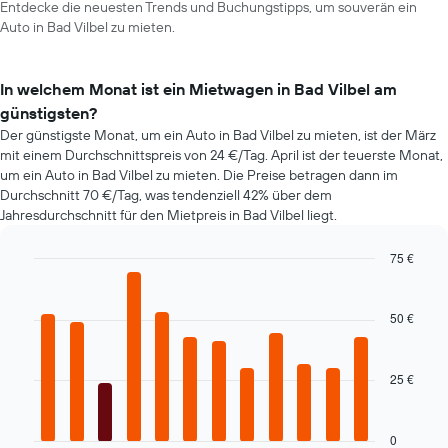
Entdecke die neuesten Trends und Buchungstipps, um souverän ein
Auto in Bad Vilbel zu mieten.
In welchem Monat ist ein Mietwagen in Bad Vilbel am
günstigsten?
Der günstigste Monat, um ein Auto in Bad Vilbel zu mieten, ist der März
mit einem Durchschnittspreis von 24 €/Tag. April ist der teuerste Monat,
um ein Auto in Bad Vilbel zu mieten. Die Preise betragen dann im
Durchschnitt 70 €/Tag, was tendenziell 42% über dem
Jahresdurchschnitt für den Mietpreis in Bad Vilbel liegt.
75 €
Bar
Chart
graphic.
chart
with
50 €
12
bars.
25 €
Das
folgende
Diagramm
zeigt
0