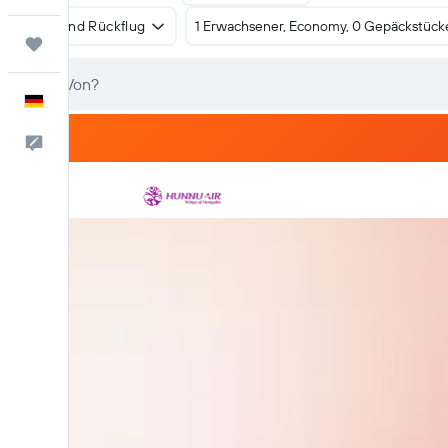
Hin- und Rückflug
1 Erwachsener, Economy, 0 Gepäckstück
Trips
Deutsch
Feedback