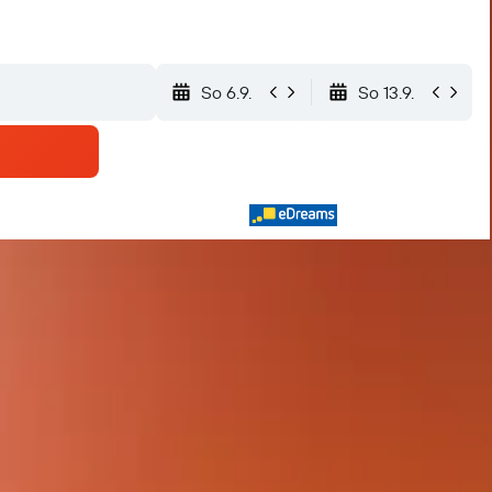
So 6.9.
So 13.9.