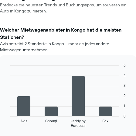
Entdecke die neuesten Trends und Buchungstipps, um souverän ein
Auto in Kongo zu mieten.
Welcher Mietwagenanbieter in Kongo hat die meisten
Stationen?
Avis betreibt 2 Standorte in Kongo – mehr als jedes andere
Mietwagenunternehmen.
5
Bar
Chart
4
graphic.
chart
with
3
4
bars.
2
Das
1
folgende
Diagramm
0
zeigt
Avis
Shouqi
keddy by
Fox
Europcar
die
End
of
vier
interactive