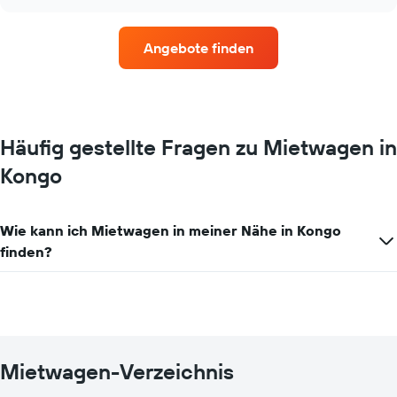
Mietwagenanbieter
chart
mit
den
Angebote finden
meisten
Standorten.
Das
Diagramm
zeigt
1
Häufig gestellte Fragen zu Mietwagen in
X-
Kongo
Achse
mit
Mietwagenanbietern.
Das
Wie kann ich Mietwagen in meiner Nähe in Kongo
Diagramm
finden?
hat
1
Y-
Achse,
die
den
günstigsten
Mietwagen-Verzeichnis
Mietwagenpreis
für