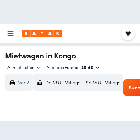
Mietwagen in Kongo
Anmietstation
Alter des Fahrers:
25-65
Von?
Do 13.8.
Mittags
-
So 16.8.
Mittags
Suc