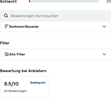
Schlecht
29
Sortieren
:
Neueste
Filter
Alle Filter
Bewertung bei Anbietern
8.5
/10
8.5
von
69 Bewertungen
10