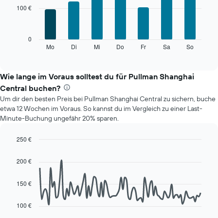
with
1
100 €
7
X-
bars.
Achse,
die
Das
0
die
folgende
Mo
Di
Mi
Do
Fr
Sa
So
End
Monate
of
Diagramm
anzeigt.
interactive
zeigt
chart
Das
den
Wie lange im Voraus solltest du für Pullman Shanghai
Diagramm
durchschnittlichen
hat
Central buchen?
Preis
1
Um dir den besten Preis bei Pullman Shanghai Central zu sichern, buche
eines
Y-
etwa 12 Wochen im Voraus. So kannst du im Vergleich zu einer Last-
Zimmers
Achse,
Minute-Buchung ungefähr 20% sparen.
für
die
den
den
jeweiligen
250 €
durchschnittlichen
Wochentag.
Line
Chart
Zimmerpreis
Das
graphic.
chart
anzeigt.
200 €
with
Diagramm
90
hat
data
150 €
1
points.
X-
Achse,
100 €
Das
die
folgende