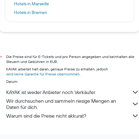
Hotels in Marseille
Hotels in Bremen
Hotels in Kopenhagen
Hotels in Tokio
Hotels in Berlin
Hotels in Pillig
Hotels in Warnemünde
Die Preise sind für E-Tickets und pro Person angegeben und beinhalten alle
*
Steuern und Gebühren in EUR.
Hotels in Neustadt in Holstein
KAYAK arbeitet hart daran, genaue Preise zu erhalten, jedoch
Hotels in München
wird keine Garantie für Preise übernommen
.
Darum:
Hotels in Berchtesgaden
KAYAK ist weder Anbieter noch Verkäufer.
Wir durchsuchen und sammeln riesige Mengen an
Daten für dich.
Warum sind die Preise nicht akkurat?