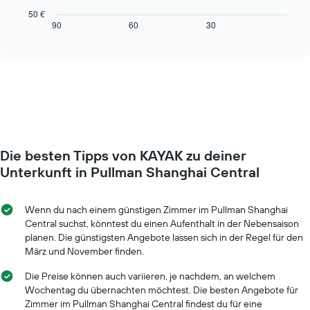
die
Diagramm
50 €
Wochentage
zeigt,
90
60
30
End
anzeigt.
of
wie
interactive
Das
sich
chart
Diagramm
der
hat
Preis
1
für
Y-
ein
Achse,
Zimmer
die
ändert,
den
je
durchschnittlichen
Die besten Tipps von KAYAK zu deiner
näher
Zimmerpreis
das
Unterkunft in Pullman Shanghai Central
anzeigt.
Aufenthaltsdatum
rückt.
Das
Wenn du nach einem günstigen Zimmer im Pullman Shanghai
Diagramm
Central suchst, könntest du einen Aufenthalt in der Nebensaison
hat
planen. Die günstigsten Angebote lassen sich in der Regel für den
1
März und November finden.
X-
Achse,
Die Preise können auch variieren, je nachdem, an welchem
die
Wochentag du übernachten möchtest. Die besten Angebote für
die
Zimmer im Pullman Shanghai Central findest du für eine