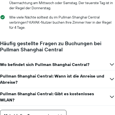
Anzahl
Übernachtung am Mittwoch oder Samstag. Der teuerste Tag ist in
der
der Regel der Donnerstag.
Tage
vor
Wie viele Nächte solltest du im Pullman Shanghai Central
dem
verbringen? KAYAK-Nutzer buchen Ihre Zimmer hier in der Regel
Aufenthalt
für 4 Tage.
anzeigt
Das
Diagramm
Häufig gestellte Fragen zu Buchungen bei
hat
Pullman Shanghai Central
1
Y-
Achse,
Wo befindet sich Pullman Shanghai Central?
die
den
durchschnittlichen
Pullman Shanghai Central: Wann ist die Anreise und
Zimmerpreis
Abreise?
anzeigt
Pullman Shanghai Central: Gibt es kostenloses
WLAN?