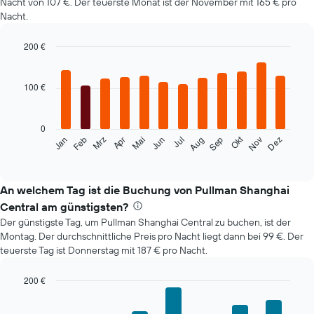
Nacht von 107 €. Der teuerste Monat ist der November mit 165 € pro
Nacht.
200 €
Bar
Chart
graphic.
chart
with
100 €
12
bars.
0
Das
Okt
Feb
Mai
Aug
Nov
Mrz
Jun
Sep
Dez
Jan
Apr
Jul
folgende
End
of
Diagramm
interactive
zeigt
chart
den
An welchem Tag ist die Buchung von Pullman Shanghai
durchschnittlichen
Central am günstigsten?
Zimmerpreis
Der günstigste Tag, um Pullman Shanghai Central zu buchen, ist der
im
Montag. Der durchschnittliche Preis pro Nacht liegt dann bei 99 €. Der
jeweiligen
teuerste Tag ist Donnerstag mit 187 € pro Nacht.
Monat
an.
Das
200 €
Diagramm
Bar
Chart
hat
graphic.
chart