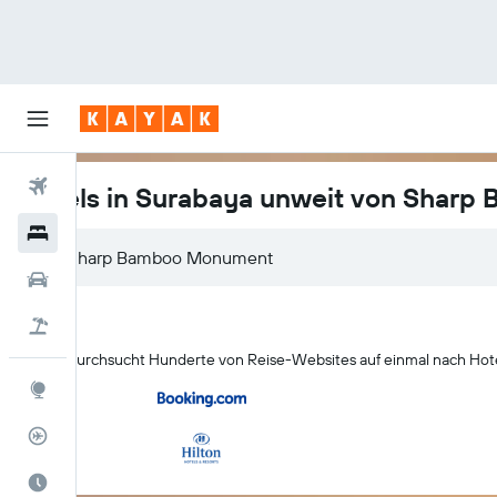
Flüge
Hotels in Surabaya unweit von Shar
Hotels
Mietwagen
Pauschalreisen
KAYAK durchsucht Hunderte von Reise-Websites auf einmal nach Ho
Explore
Flugstatus
Die beste Zeit zum Reisen