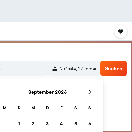
.
Suchen
2 Gäste, 1 Zimmer
September 2026
M
D
M
D
F
S
S
1
2
3
4
5
6