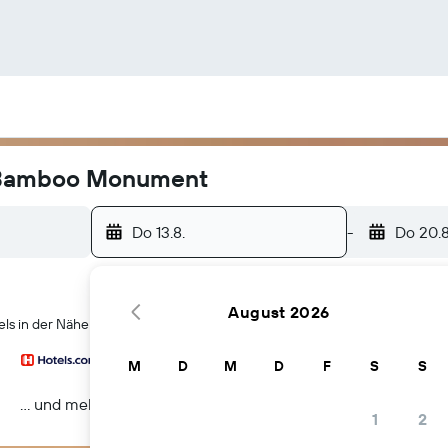
p Bamboo Monument
Do 13.8.
-
Do 20.8
August 2026
tels in der Nähe von Sharp Bamboo Monument in Surabaya
M
D
M
D
F
S
S
… und mehr
1
2