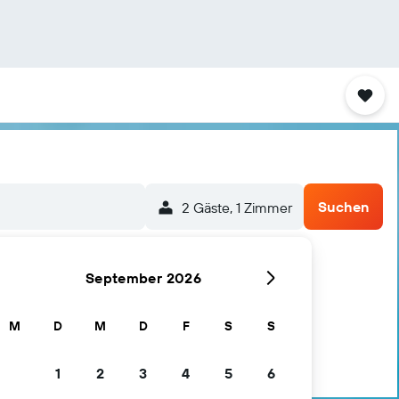
Suchen
2 Gäste, 1 Zimmer
September 2026
M
D
M
D
F
S
S
1
2
3
4
5
6