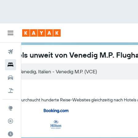
Flüge
Hotels unweit von Venedig M.P. Flugh
Hotels
Mietwagen
Pauschalreisen
KAYAK durchsucht hunderte Reise-Websites gleichzeitig nach Hotels
Explore
Flugstatus
Die beste Zeit zum Reisen