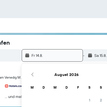
afen
Fr 14.8.
-
Sa 15.8.
August 2026
 am Venedig M.P. Flughafen
M
D
M
D
F
S
S
… und mehr
1
2