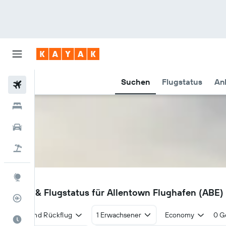
Suchen
Flugstatus
An
Flüge
Hotels
Mietwagen
Pauschalreisen
Explore
ABE
Flüge & Flugstatus für Allentown Flughafen (ABE)
Flugstatus
Hin- und Rückflug
1 Erwachsener
Economy
0 G
Die beste Zeit zum Reisen