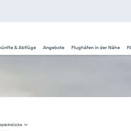
künfte & Abflüge
Angebote
Flughäfen in der Nähe
F
epäckstücke