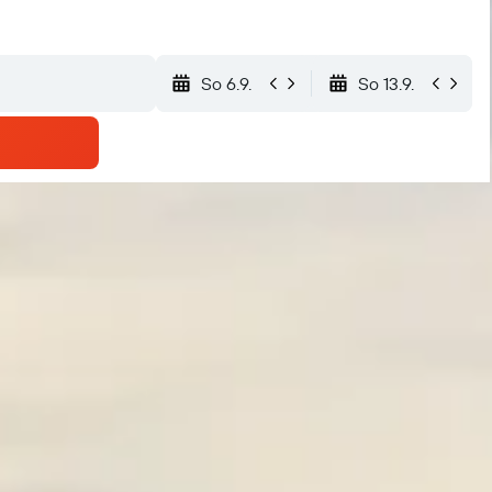
So 6.9.
So 13.9.