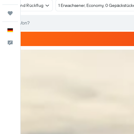
Hin- und Rückflug
1 Erwachsener, Economy, 0 Gepäckstück
Trips
Deutsch
Feedback