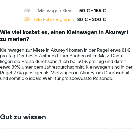
interactive
axis
chart
Mietwagen Klein
50 € - 155 €
displaying
categories.
Alle Fahrzeugtypen
80 € - 200 €
Range:
14
Wie viel kostet es, einen Kleinwagen in Akureyri
categories.
zu mieten?
The
chart
Kleinwagen zur Miete in Akureyri kosten in der Regel etwa 81 €
has
pro Tag. Der beste Zeitpunkt zum Buchen ist im März. Dann
1
liegen die Preise durchschnittlich bei 50 € pro Tag und damit
Y
etwa 39% unter dem Jahresdurchschnitt. Kleinwagen sind in der
axis
Regel 27% günstiger als Mietwagen in Akureyri im Durchschnitt
displaying
und somit die ideale Wahl für preisbewusste Reisende.
values.
Range:
0
to
300.
Gut zu wissen