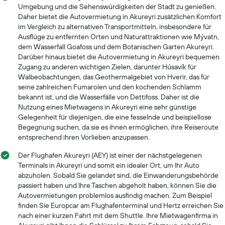
Umgebung und die Sehenswürdigkeiten der Stadt zu genießen.
Daher bietet die Autovermietung in Akureyri zusätzlichen Komfort
im Vergleich zu alternativen Transportmitteln, insbesondere für
Ausflüge zu entfernten Orten und Naturattraktionen wie Mývatn,
dem Wasserfall Goafoss und dem Botanischen Garten Akureyri.
Darüber hinaus bietet die Autovermietung in Akureyri bequemen
Zugang zu anderen wichtigen Zielen, darunter Húsavík für
Walbeobachtungen, das Geothermalgebiet von Hverir, das für
seine zahlreichen Fumarolen und den kochenden Schlamm
bekannt ist, und die Wasserfälle von Dettifoss. Daher ist die
Nutzung eines Mietwagens in Akureyri eine sehr günstige
Gelegenheit für diejenigen, die eine fesselnde und beispiellose
Begegnung suchen, da sie es ihnen ermöglichen, ihre Reiseroute
entsprechend ihren Vorlieben anzupassen.
Der Flughafen Akureyri (AEY) ist einer der nächstgelegenen
Terminals in Akureyri und somit ein idealer Ort, um Ihr Auto
abzuholen. Sobald Sie gelandet sind, die Einwanderungsbehörde
passiert haben und Ihre Taschen abgeholt haben, können Sie die
Autovermietungen problemlos ausfindig machen. Zum Beispiel
finden Sie Europcar am Flughafenterminal und Hertz erreichen Sie
nach einer kurzen Fahrt mit dem Shuttle. Ihre Mietwagenfirma in