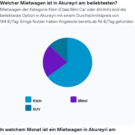
Mietwagenanbieter
Welcher Mietwagen ist in Akureyri am beliebtesten?
Buchungsdatum
der
Mietwagen der Kategorie Klein (Class Mini Car oder ähnlich) sind die
anzeigt.
letzten
Das
beliebteste Option in Akureyri mit einem Durchschnittspreis von
72
Diagramm
144 €/Tag. Einige Nutzer haben Angebote bereits ab 96 €/Tag gefunden.
Stunden
hat
an.
1
Das
Y-
Pie
Chart
Diagramm
Achse,
graphic.
chart
hat
die
with
1
den
3
X-
slices.
durchschnittlichen
Achse
Mietwagenpreis
und
Die
anzeigt.
zeigt
folgende
die
Tabelle
4
zeigt
günstigsten
den
Mietwagenanbieter
durchschnittlichen
Klein
Mittel
an.
Preis
SUV
Das
End
beliebter
of
Diagramm
Mietwagenklassen
interactive
hat
an.
chart
1
In welchem Monat ist ein Mietwagen in Akureyri am
Y-