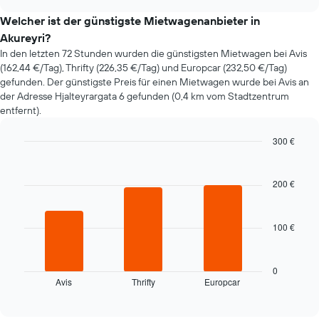
sich
chart
der
Welcher ist der günstigste Mietwagenanbieter in
Preis
Akureyri?
eines
In den letzten 72 Stunden wurden die günstigsten Mietwagen bei Avis
Mietwagens
(162,44 €/Tag), Thrifty (226,35 €/Tag) und Europcar (232,50 €/Tag)
entwickelt,
gefunden. Der günstigste Preis für einen Mietwagen wurde bei Avis an
wenn
der Adresse Hjalteyrargata 6 gefunden (0,4 km vom Stadtzentrum
das
entfernt).
Buchungsdatum
näher
rückt.
300 €
Das
Bar
Chart
Diagramm
graphic.
chart
hat
with
200 €
3
1
bars.
X-
Achse,
100 €
Das
die
folgende
die
Diagramm
Anzahl
zeigt
0
der
Avis
Thrifty
Europcar
die
End
Tage
of
vier
vor
interactive
günstigsten
chart
dem