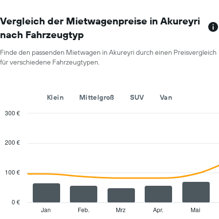
zeigt
für
1
einen
X-
Vergleich der Mietwagenpreise in Akureyri
Tag
Achse
anzeigt.
nach Fahrzeugtyp
mit
Mietwagenanbietern.
Finde den passenden Mietwagen in Akureyri durch einen Preisvergleich
Das
für verschiedene Fahrzeugtypen.
Diagramm
hat
1
Y-
Klein
Mittelgroß
SUV
Van
Achse,
die
300 €
den
Combination
Chart
günstigsten
graphic.
chart
with
Mietwagenpreis
200 €
2
für
data
die
series.
angegebenen
100 €
Anbieter
The
anzeigt.
chart
has
0 €
1
Jan
Feb.
Mrz
Apr.
Mai
End
of
X