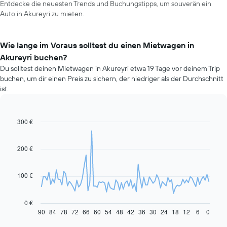
Entdecke die neuesten Trends und Buchungstipps, um souverän ein
Auto in Akureyri zu mieten.
Wie lange im Voraus solltest du einen Mietwagen in
Akureyri buchen?
Du solltest deinen Mietwagen in Akureyri etwa 19 Tage vor deinem Trip
buchen, um dir einen Preis zu sichern, der niedriger als der Durchschnitt
ist.
300 €
Line
Chart
graphic.
chart
with
91
200 €
data
points.
100 €
Das
folgende
Diagramm
0 €
zeigt,
90
84
78
72
66
60
54
48
42
36
30
24
18
12
6
0
End
of
wie
interactive