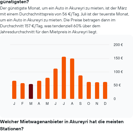
günstigsten?
Achse,
Der günstigste Monat, um ein Auto in Akureyri zu mieten, ist der März
die
mit einem Durchschnittspreis von 56 €/Tag. Juli ist der teuerste Monat,
den
um ein Auto in Akureyri zu mieten. Die Preise betragen dann im
günstigsten
Durchschnitt 157 €/Tag, was tendenziell 60% über dem
Mietwagenpreis
Jahresdurchschnitt für den Mietpreis in Akureyri liegt.
für
die
angegebenen
200 €
Anbieter
Bar
Chart
anzeigt.
graphic.
chart
150 €
with
12
bars.
100 €
Das
50 €
folgende
Diagramm
zeigt
0
J
F
M
A
M
J
J
A
S
O
N
D
den
End
of
durchschnittlichen
interactive
Mietwagenpreis
chart
im
Welcher Mietwagenanbieter in Akureyri hat die meisten
jeweiligen
Stationen?
Monat