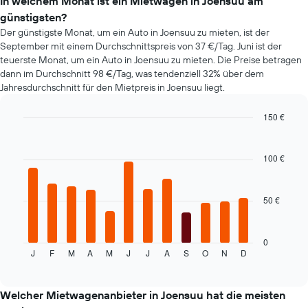
In welchem Monat ist ein Mietwagen in Joensuu am
Buchungsdatum
günstigsten?
anzeigt.
Der günstigste Monat, um ein Auto in Joensuu zu mieten, ist der
Das
September mit einem Durchschnittspreis von 37 €/Tag. Juni ist der
Diagramm
teuerste Monat, um ein Auto in Joensuu zu mieten. Die Preise betragen
hat
dann im Durchschnitt 98 €/Tag, was tendenziell 32% über dem
1
Y-
Jahresdurchschnitt für den Mietpreis in Joensuu liegt.
Achse,
die
150 €
den
Bar
Chart
durchschnittlichen
graphic.
chart
Mietwagenpreis
with
100 €
12
anzeigt.
bars.
50 €
Das
folgende
Diagramm
zeigt
0
J
F
M
A
M
J
J
A
S
O
N
D
den
End
of
durchschnittlichen
interactive
Mietwagenpreis
chart
im
Welcher Mietwagenanbieter in Joensuu hat die meisten
jeweiligen