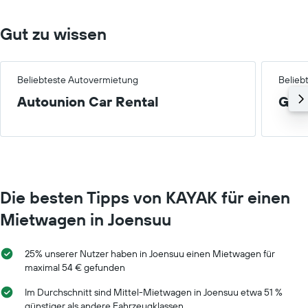
Diagramm
Mietwagenpreis
zeigt
für
1
Gut zu wissen
einen
X-
Tag
Achse
anzeigt.
mit
Mietwagenanbietern.
Beliebteste Autovermietung
Belieb
Das
Autounion Car Rental
Gro
Diagramm
hat
1
Y-
Achse,
die
den
Die besten Tipps von KAYAK für einen
günstigsten
Mietwagenpreis
Mietwagen in Joensuu
für
die
angegebenen
25% unserer Nutzer haben in Joensuu einen Mietwagen für
Anbieter
maximal 54 € gefunden
anzeigt.
Im Durchschnitt sind Mittel-Mietwagen in Joensuu etwa 51 %
günstiger als andere Fahrzeugklassen