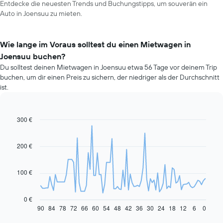
Entdecke die neuesten Trends und Buchungstipps, um souverän ein
Auto in Joensuu zu mieten.
Wie lange im Voraus solltest du einen Mietwagen in
Joensuu buchen?
Du solltest deinen Mietwagen in Joensuu etwa 56 Tage vor deinem Trip
buchen, um dir einen Preis zu sichern, der niedriger als der Durchschnitt
ist.
300 €
Line
Chart
graphic.
chart
with
91
200 €
data
points.
100 €
Das
folgende
Diagramm
0 €
zeigt,
90
84
78
72
66
60
54
48
42
36
30
24
18
12
6
0
End
of
wie
interactive