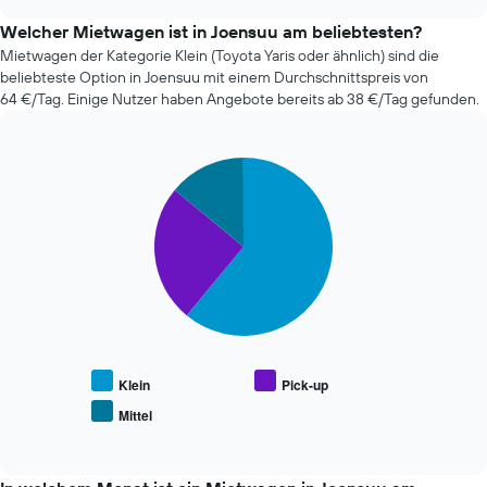
sich
chart
der
Welcher Mietwagen ist in Joensuu am beliebtesten?
Preis
Mietwagen der Kategorie Klein (Toyota Yaris oder ähnlich) sind die
eines
beliebteste Option in Joensuu mit einem Durchschnittspreis von
Mietwagens
64 €/Tag. Einige Nutzer haben Angebote bereits ab 38 €/Tag gefunden.
entwickelt,
wenn
das
Pie
Buchungsdatum
Chart
graphic.
chart
näher
with
rückt.
3
Das
slices.
Diagramm
hat
Die
1
folgende
X-
Tabelle
Achse,
zeigt
die
den
die
durchschnittlichen
Klein
Pick-up
Anzahl
Preis
Mittel
der
End
beliebter
of
Tage
Mietwagenklassen
interactive
vor
an.
chart
dem