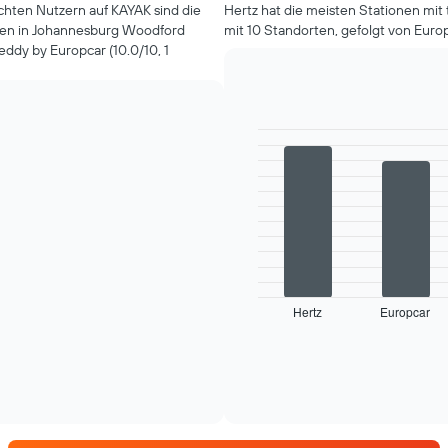
hten Nutzern auf KAYAK sind die
Hertz hat die meisten Stationen mi
gen in Johannesburg Woodford
mit 10 Standorten, gefolgt von Europ
eddy by Europcar (10.0/10, 1
Bar
Chart
graphic.
chart
with
4
bars.
Das
folgende
Diagramm
zeigt
Hertz
Europcar
die
End
of
vier
interactive
Mietwagenanbieter
chart
mit
den
meisten
Standorten.