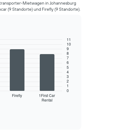
t transporter-Mietwagen in Johannesburg
car (9 Standorte) und Firefly (9 Standorte).
11
10
9
8
7
6
5
4
3
2
1
0
Firefly
1First Car
Rental