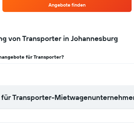
Das
Angebote finden
Diagramm
zeigt
1
X-
Achse
ng von Transporter in Johannesburg
mit
Mietwagenanbietern.
Das
Diagramm
nangebote für Transporter?
hat
1
Y-
Achse,
die
den
günstigsten
 für Transporter-Mietwagenunternehme
Mietwagenpreis
für
die
angegebenen
Anbieter
anzeigt.