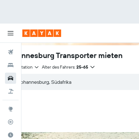
Flüge
Johannesburg Transporter mieten
Hotels
Anmietstation
Alter des Fahrers:
25-65
Mietwagen
Pauschalreisen
Explore
Flugstatus
Die beste Zeit zum Reisen