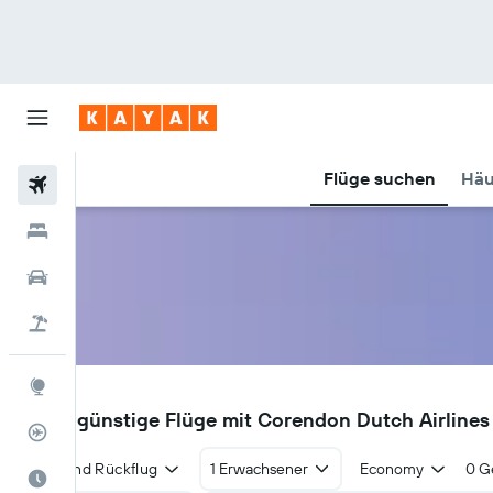
Flüge suchen
Häu
Flüge
Hotels
Mietwagen
Pauschalreisen
Explore
CD
Finde günstige Flüge mit Corendon Dutch Airlines
Flugstatus
Hin- und Rückflug
1 Erwachsener
Economy
0 G
Die beste Zeit zum Reisen