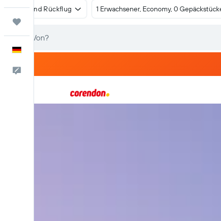
Hin- und Rückflug
1 Erwachsener, Economy, 0 Gepäckstück
Trips
Deutsch
Feedback