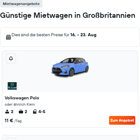
Mietwagenangebote
Günstige Mietwagen in Großbritannien
Dies sind die besten Preise für
16. - 23. Aug
.
Volkswagen Polo
oder ähnlich Klein
2
2
4-5
11 €
Zum Angebot
/Tag