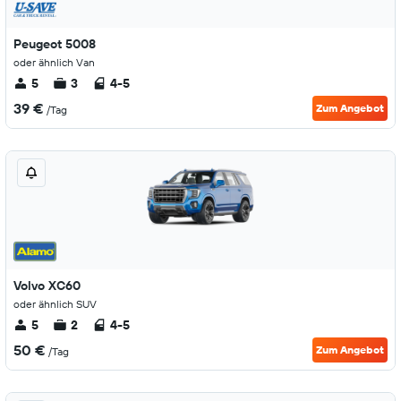
Peugeot 5008
oder ähnlich Van
5
3
4-5
39 €
Zum Angebot
/Tag
Volvo XC60
oder ähnlich SUV
5
2
4-5
50 €
Zum Angebot
/Tag