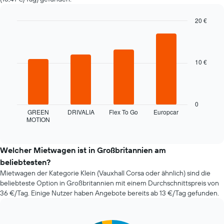
wenn
das
Buchungsdatum
20 €
näher
Bar
Chart
rückt.
graphic.
chart
with
Das
4
Diagramm
10 €
bars.
hat
1
Das
X-
folgende
Achse,
Diagramm
0
die
zeigt
GREEN
DRIVALIA
Flex To Go
Europcar
die
MOTION
die
End
Anzahl
of
vier
interactive
der
günstigsten
chart
Tage
Mietwagenanbieter
Welcher Mietwagen ist in Großbritannien am
vor
der
beliebtesten?
dem
letzten
Buchungsdatum
Mietwagen der Kategorie Klein (Vauxhall Corsa oder ähnlich) sind die
72
anzeigt.
beliebteste Option in Großbritannien mit einem Durchschnittspreis von
Stunden
Das
36 €/Tag. Einige Nutzer haben Angebote bereits ab 13 €/Tag gefunden.
an.
Diagramm
Das
hat
Diagramm
1