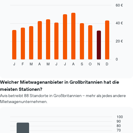
Anbieter
60 €
anzeigt.
Bar
Chart
graphic.
chart
with
40 €
12
bars.
20 €
Das
folgende
Diagramm
zeigt
0
J
F
M
A
M
J
J
A
S
O
N
D
den
End
of
durchschnittlichen
interactive
Mietwagenpreis
chart
im
Welcher Mietwagenanbieter in Großbritannien hat die
jeweiligen
meisten Stationen?
Monat
Avis betreibt 88 Standorte in Großbritannien – mehr als jedes andere
an.
Mietwagenunternehmen.
Das
Diagramm
hat
100
1
90
Bar
Chart
80
X-
graphic.
chart
70
Achse,
with