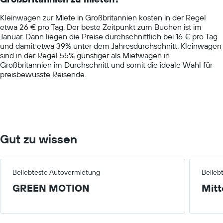
chart
Kleinwagen zur Miete in Großbritannien kosten in der Regel
has
etwa 26 € pro Tag. Der beste Zeitpunkt zum Buchen ist im
1
Januar. Dann liegen die Preise durchschnittlich bei 16 € pro Tag
Y
und damit etwa 39% unter dem Jahresdurchschnitt. Kleinwagen
axis
sind in der Regel 55% günstiger als Mietwagen in
displaying
Großbritannien im Durchschnitt und somit die ideale Wahl für
values.
preisbewusste Reisende.
Range:
0
to
75.
Gut zu wissen
Beliebteste Autovermietung
Belieb
GREEN MOTION
Mitt