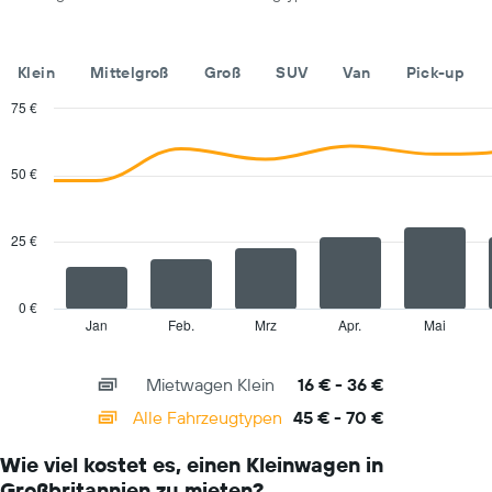
Diagramm
hat
1
Y-
Klein
Mittelgroß
Groß
SUV
Van
Pick-up
Achse,
die
75 €
den
Combination
Chart
günstigsten
graphic.
chart
with
Mietwagenpreis
50 €
2
für
data
die
series.
angegebenen
25 €
Anbieter
The
anzeigt.
chart
has
0 €
1
Jan
Feb.
Mrz
Apr.
Mai
End
of
X
interactive
axis
chart
Mietwagen Klein
16 € - 36 €
displaying
categories.
Alle Fahrzeugtypen
45 € - 70 €
Range:
14
Wie viel kostet es, einen Kleinwagen in
categories.
Großbritannien zu mieten?
The