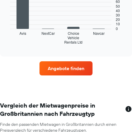
60
4
die
50
bars.
die
40
30
Monate
20
Das
im
10
folgende
Jahr
0
Diagramm
anzeigt.
Avis
NextCar
Choice
Navcar
zeigt
Vehicle
Das
Rentals Ltd
die
End
Diagramm
of
vier
hat
interactive
Mietwagenanbieter
chart
1
mit
Y-
den
Achse,
Angebote finden
meisten
die
Standorten.
den
Das
durchschnittlichen
Diagramm
Mietwagenpreis
zeigt
für
1
einen
X-
Vergleich der Mietwagenpreise in
Tag
Achse
anzeigt.
Großbritannien nach Fahrzeugtyp
mit
Mietwagenanbietern.
Finde den passenden Mietwagen in Großbritannien durch einen
Das
Preisvergleich für verschiedene Fahrzeugtypen.