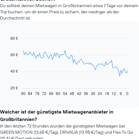
Du solltest deinen Mietwagen in Großbritannien etwa 7 Tage vor deinem
Trip buchen, um dir einen Preis zu sichern, der niedriger als der
Durchschnitt ist.
80 €
Line
Chart
graphic.
chart
with
91
60 €
data
points.
40 €
Das
folgende
Diagramm
20 €
zeigt,
90
84
78
72
66
60
54
48
42
36
30
24
18
12
6
0
End
of
wie
interactive
sich
chart
der
Welcher ist der günstigste Mietwagenanbieter in
Preis
Großbritannien?
eines
In den letzten 72 Stunden wurden die günstigsten Mietwagen bei
Mietwagens
GREEN MOTION (12,68 €/Tag), DRIVALIA (13,98 €/Tag) und Flex To Go
entwickelt,
(15,41 €/Tag) gefunden.