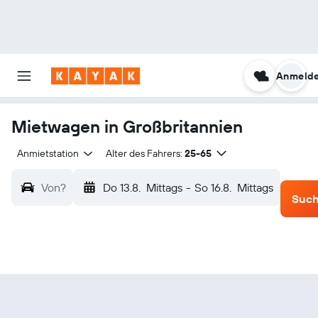
Anmeld
Mietwagen in Großbritannien
Anmietstation
Alter des Fahrers:
25-65
Von?
Do 13.8.
Mittags
-
So 16.8.
Mittags
Suc