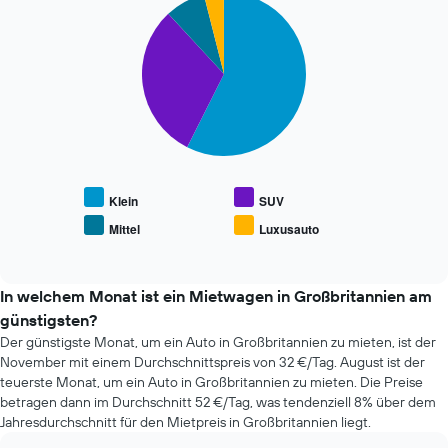
hat
Pie
Chart
Y-
graphic.
chart
1
Achse,
with
X-
die
4
Achse
den
slices.
und
durchschnittlichen
zeigt
Mietwagenpreis
Die
die
anzeigt.
folgende
4
Tabelle
günstigsten
zeigt
Mietwagenanbieter
den
an.
durchschnittlichen
Klein
SUV
Das
Preis
Mittel
Luxusauto
Diagramm
End
beliebter
hat
of
Mietwagenklassen
interactive
1
an.
chart
Y-
In welchem Monat ist ein Mietwagen in Großbritannien am
Achse,
günstigsten?
die
Der günstigste Monat, um ein Auto in Großbritannien zu mieten, ist der
den
November mit einem Durchschnittspreis von 32 €/Tag. August ist der
günstigsten
Mietwagenpreis
teuerste Monat, um ein Auto in Großbritannien zu mieten. Die Preise
für
betragen dann im Durchschnitt 52 €/Tag, was tendenziell 8% über dem
die
Jahresdurchschnitt für den Mietpreis in Großbritannien liegt.
angegebenen