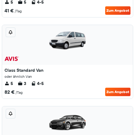
5
5
4-5
41 €
Zum Angebot
/Tag
Class Standard Van
oder ähnlich Van
5
3
4-5
82 €
Zum Angebot
/Tag