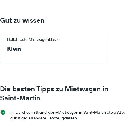
Das
Diagramm
hat
1
Gut zu wissen
X-
Achse,
die
die
Beliebteste Mietwagenklasse
Monate
Klein
im
Jahr
anzeigt.
Das
Diagramm
hat
1
Die besten Tipps zu Mietwagen in
Y-
Achse,
Saint-Martin
die
den
durchschnittlichen
Im Durchschnitt sind Klein-Mietwagen in Saint-Martin etwa 32 %
Mietwagenpreis
günstiger als andere Fahrzeugklassen
für
einen