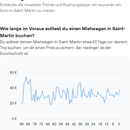
Entdecke die neuesten Trends und Buchungstipps, um souverän ein
Auto in Saint-Martin zu mieten.
Wie lange im Voraus solltest du einen Mietwagen in Saint-
Martin buchen?
Du solltest deinen Mietwagen in Saint-Martin etwa 63 Tage vor deinem
Trip buchen, um dir einen Preis zu sichern, der niedriger als der
Durchschnitt ist.
60 €
Line
Chart
graphic.
chart
with
91
40 €
data
points.
20 €
Das
folgende
Diagramm
0 €
zeigt,
90
84
78
72
66
60
54
48
42
36
30
24
18
12
6
0
End
of
wie