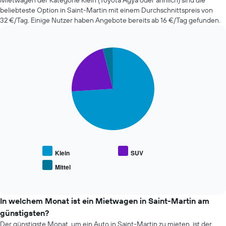
Mietwagen der Kategorie Klein (Toyota Agya oder ähnlich) sind die
dem
letzten
beliebteste Option in Saint-Martin mit einem Durchschnittspreis von
Buchungsdatum
72
32 €/Tag. Einige Nutzer haben Angebote bereits ab 16 €/Tag gefunden.
anzeigt.
Stunden
Das
an.
Diagramm
Das
hat
Pie
Chart
Diagramm
1
graphic.
chart
hat
Y-
with
1
3
Achse,
X-
slices.
die
Achse
den
und
Die
durchschnittlichen
zeigt
folgende
Mietwagenpreis
die
Tabelle
anzeigt.
4
zeigt
günstigsten
den
Mietwagenanbieter
durchschnittlichen
Klein
SUV
an.
Preis
Mittel
Das
End
beliebter
of
Diagramm
Mietwagenklassen
interactive
hat
an.
chart
1
In welchem Monat ist ein Mietwagen in Saint-Martin am
Y-
günstigsten?
Achse,
Der günstigste Monat, um ein Auto in Saint-Martin zu mieten, ist der