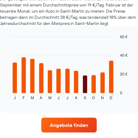
die
September mit einem Durchschnittspreis von 19 €/Tag. Februar ist der
den
teuerste Monat, um ein Auto in Saint-Martin zu mieten. Die Preise
günstigsten
betragen dann im Durchschnitt 38 €/Tag, was tendenziell 18% über dem
Mietwagenpreis
Jahresdurchschnitt für den Mietpreis in Saint-Martin liegt.
für
die
angegebenen
60 €
Anbieter
Bar
Chart
anzeigt.
graphic.
chart
with
40 €
12
bars.
20 €
Das
folgende
Diagramm
zeigt
0
J
F
M
A
M
J
J
A
S
O
N
D
den
End
of
durchschnittlichen
interactive
Mietwagenpreis
chart
im
jeweiligen
Angebote finden
Monat
an.