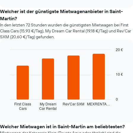
interactive
sich
chart
der
Welcher ist der günstigste Mietwagenanbieter in Saint-
Preis
Martin?
eines
In den letzten 72 Stunden wurden die günstigsten Mietwagen bei First
Mietwagens
Class Cars (15,93 €/Tag), My Dream Car Rental (19,18 €/Tag) und Rev'Car
entwickelt,
SXM (20,60 €/Tag) gefunden.
wenn
das
Buchungsdatum
20 €
näher
Bar
Chart
rückt.
graphic.
chart
with
Das
4
Diagramm
10 €
bars.
hat
1
Das
X-
folgende
Achse,
Diagramm
0
die
zeigt
First Class
My Dream
Rev'Car SXM
MEXRENTA…
die
Cars
Car Rental
die
End
Anzahl
of
vier
interactive
der
günstigsten
chart
Tage
Mietwagenanbieter
Welcher Mietwagen ist in Saint-Martin am beliebtesten?
vor
der