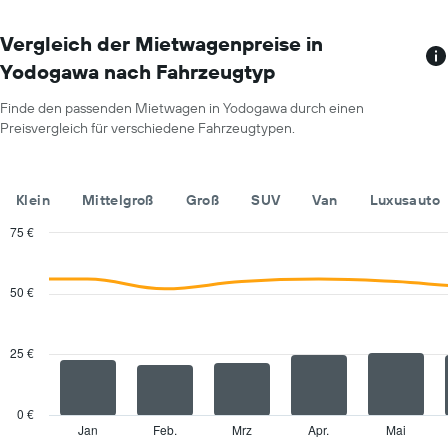
hat
1
X-
Vergleich der Mietwagenpreise in
Achse,
Yodogawa nach Fahrzeugtyp
die
die
Finde den passenden Mietwagen in Yodogawa durch einen
Monate
Preisvergleich für verschiedene Fahrzeugtypen.
im
Jahr
anzeigt.
Das
Klein
Mittelgroß
Groß
SUV
Van
Luxusauto
Diagramm
hat
75 €
1
Combination
Chart
Y-
graphic.
chart
with
Achse,
50 €
2
die
data
den
series.
durchschnittlichen
25 €
Mietwagenpreis
The
für
chart
einen
has
0 €
Tag
1
Jan
Feb.
Mrz
Apr.
Mai
End
anzeigt.
of