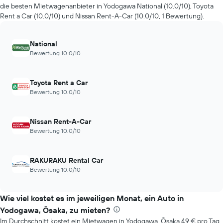
72
anzeigt.
die besten Mietwagenanbieter in Yodogawa National (10.0/10), Toyota
Stunden
Das
Rent a Car (10.0/10) und Nissan Rent-A-Car (10.0/10, 1 Bewertung).
an.
Diagramm
Das
hat
Diagramm
1
National
hat
Y-
Bewertung 10.0/10
1
Achse,
X-
die
Achse
den
Toyota Rent a Car
und
durchschnittlichen
Bewertung 10.0/10
zeigt
Mietwagenpreis
die
anzeigt.
4
Nissan Rent-A-Car
günstigsten
Bewertung 10.0/10
Mietwagenanbieter
an.
Das
RAKURAKU Rental Car
Diagramm
Bewertung 10.0/10
hat
1
Y-
Wie viel kostet es im jeweiligen Monat, ein Auto in
Achse,
die
Yodogawa, Ōsaka, zu mieten?
den
Im Durchschnitt kostet ein Mietwagen in Yodogawa, Ōsaka 49 € pro Tag.