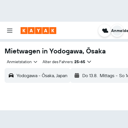
Anmeld
Mietwagen in Yodogawa, Ōsaka
Anmietstation
Alter des Fahrers:
25-65
Yodogawa - Ōsaka, Japan
Do 13.8.
Mittags
-
So 1