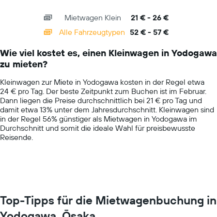
X
interactive
axis
chart
Mietwagen Klein
21 € - 26 €
displaying
categories.
Alle Fahrzeugtypen
52 € - 57 €
Range:
14
Wie viel kostet es, einen Kleinwagen in Yodogawa
categories.
zu mieten?
The
chart
Kleinwagen zur Miete in Yodogawa kosten in der Regel etwa
has
24 € pro Tag. Der beste Zeitpunkt zum Buchen ist im Februar.
1
Dann liegen die Preise durchschnittlich bei 21 € pro Tag und
Y
damit etwa 13% unter dem Jahresdurchschnitt. Kleinwagen sind
axis
in der Regel 56% günstiger als Mietwagen in Yodogawa im
displaying
Durchschnitt und somit die ideale Wahl für preisbewusste
values.
Reisende.
Range:
0
to
75.
Top-Tipps für die Mietwagenbuchung in
Yodogawa, Ōsaka