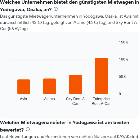
der
Welches Unternehmen bietet den günstigsten Mietwagen in
Preis
Yodogawa, Ōsaka, an?
eines
Das günstigste Mietwagenunternehmen in Yodogawa, Ōsaka, ist Avis mit
Mietwagens
durchschnittlich 43 €/Tag, gefolgt von Alamo (46 €/Tag) und Sky Rent A
entwickelt,
Car (56 €/Tag).
wenn
das
Buchungsdatum
150 €
näher
Bar
Chart
rückt.
graphic.
chart
with
100 €
Das
4
Diagramm
bars.
hat
50 €
1
Das
X-
folgende
Achse,
Diagramm
0
die
zeigt
Avis
Alamo
Sky Rent A
Enterprise
die
Car
Rent-A-Car
die
End
Anzahl
of
vier
interactive
der
günstigsten
chart
Tage
Mietwagenanbieter
Welcher Mietwagenanbieter in Yodogawa ist am besten
vor
der
bewertet?
dem
letzten
Buchungsdatum
Laut Bewertungen und Rezensionen von echten Nutzern auf KAYAK sind