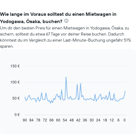
Wie lange im Voraus solltest du einen Mietwagen in
Yodogawa, Ōsaka, buchen?
Um dir den besten Preis für einen Mietwagen in Yodogawa, Ōsaka, zu
sichern, solltest du etwa 67 Tage vor deiner Reise buchen. Dadurch
könntest du im Vergleich zu einer Last-Minute-Buchung ungefähr 51%
sparen.
150 €
Line
Chart
graphic.
chart
with
91
100 €
data
points.
50 €
Das
folgende
Diagramm
0 €
zeigt,
90
84
78
72
66
60
54
48
42
36
30
24
18
12
6
0
End
of
wie
interactive
sich
chart