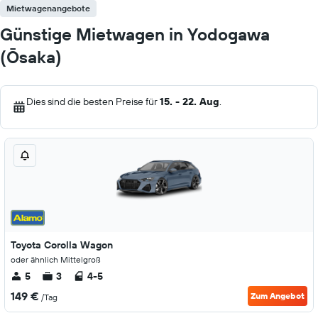
Mietwagenangebote
Günstige Mietwagen in Yodogawa
(Ōsaka)
Dies sind die besten Preise für
15. - 22. Aug
.
Toyota Corolla Wagon
oder ähnlich Mittelgroß
5
3
4-5
149 €
Zum Angebot
/Tag