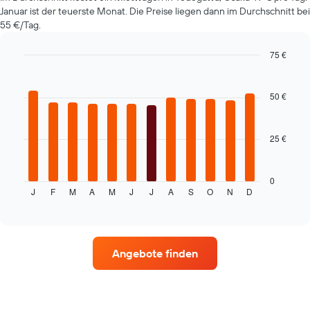
günstigsten
Januar ist der teuerste Monat. Die Preise liegen dann im Durchschnitt bei
Mietwagenpreis
55 €/Tag.
für
die
75 €
angegebenen
Bar
Chart
Anbieter
graphic.
chart
anzeigt.
with
50 €
12
bars.
25 €
Das
folgende
Diagramm
zeigt
0
J
F
M
A
M
J
J
A
S
O
N
D
den
End
of
durchschnittlichen
interactive
Mietwagenpreis
chart
im
jeweiligen
Angebote finden
Monat
an.
Das
Diagramm