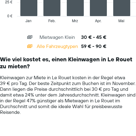
Mietwagenpreis
25 €
The
für
chart
einen
has
0 €
Tag
1
Jan
Feb.
Mrz
Apr.
Mai
End
anzeigt.
of
X
interactive
axis
chart
Mietwagen Klein
30 € - 45 €
displaying
categories.
Alle Fahrzeugtypen
59 € - 90 €
Range:
14
Wie viel kostet es, einen Kleinwagen in Le Rouet
categories.
zu mieten?
The
chart
Kleinwagen zur Miete in Le Rouet kosten in der Regel etwa
has
39 € pro Tag. Der beste Zeitpunkt zum Buchen ist im November.
1
Dann liegen die Preise durchschnittlich bei 30 € pro Tag und
Y
damit etwa 24% unter dem Jahresdurchschnitt. Kleinwagen sind
axis
in der Regel 47% günstiger als Mietwagen in Le Rouet im
displaying
Durchschnitt und somit die ideale Wahl für preisbewusste
values.
Reisende.
Range:
0
to
100.