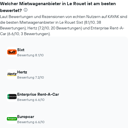
der
Welcher Mietwagenanbieter in Le Rouet ist am besten
Preis
bewertet?
eines
Laut Bewertungen und Rezensionen von echten Nutzern auf KAYAK sind
Mietwagens
die besten Mietwagenanbieter in Le Rouet Sixt (8.1/10, 38
entwickelt,
Bewertungen), Hertz (7.2/10, 20 Bewertungen) und Enterprise Rent-A-
wenn
Car (6.6/10, 3 Bewertungen).
das
Buchungsdatum
näher
Sixt
rückt.
Bewertung 8.1/10
Das
Diagramm
hat
Hertz
1
Bewertung 7.2/10
X-
Achse,
die
die
Enterprise Rent-A-Car
Anzahl
Bewertung 6.6/10
der
Tage
vor
Europcar
dem
Bewertung 6.6/10
Buchungsdatum