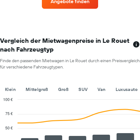
Angebote finden
Monat
an.
Das
Diagramm
hat
1
X-
Vergleich der Mietwagenpreise in Le Rouet
Achse,
nach Fahrzeugtyp
die
die
Finde den passenden Mietwagen in Le Rouet durch einen Preisvergleich
Monate
für verschiedene Fahrzeugtypen.
im
Jahr
anzeigt.
Das
Klein
Mittelgroß
Groß
SUV
Van
Luxusauto
Diagramm
hat
100 €
1
Combination
Chart
Y-
graphic.
chart
75 €
with
Achse,
2
die
data
50 €
den
series.
durchschnittlichen