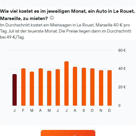
anzeigt.
Das
Wie viel kostet es im jeweiligen Monat, ein Auto in Le Rouet,
Diagramm
Marseille, zu mieten?
hat
Im Durchschnitt kostet ein Mietwagen in Le Rouet, Marseille 40 € pro
1
Tag. Juli ist der teuerste Monat. Die Preise liegen dann im Durchschnitt
Y-
bei 49 €/Tag.
Achse,
die
60 €
den
durchschnittlichen
Bar
Chart
graphic.
chart
Mietwagenpreis
with
anzeigt.
40 €
12
bars.
20 €
Das
folgende
Diagramm
zeigt
0
J
F
M
A
M
J
J
A
S
O
N
D
den
End
of
durchschnittlichen
interactive
Mietwagenpreis
chart
im
jeweiligen