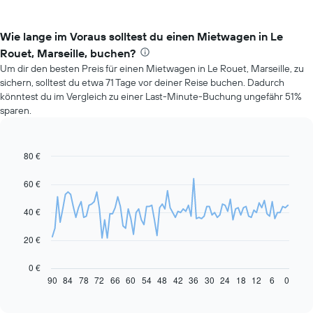
Wie lange im Voraus solltest du einen Mietwagen in Le
Rouet, Marseille, buchen?
Um dir den besten Preis für einen Mietwagen in Le Rouet, Marseille, zu
sichern, solltest du etwa 71 Tage vor deiner Reise buchen. Dadurch
könntest du im Vergleich zu einer Last-Minute-Buchung ungefähr 51%
sparen.
80 €
Line
Chart
graphic.
chart
with
60 €
91
data
40 €
points.
Das
20 €
folgende
Diagramm
0 €
zeigt,
90
84
78
72
66
60
54
48
42
36
30
24
18
12
6
0
End
of
wie
interactive
sich
chart