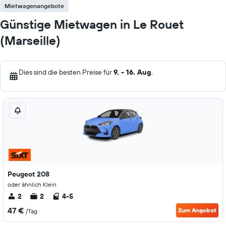
Mietwagenangebote
Günstige Mietwagen in Le Rouet
(Marseille)
Dies sind die besten Preise für
9. - 16. Aug
.
Peugeot 208
oder ähnlich Klein
2
2
4-5
47 €
Zum Angebot
/Tag