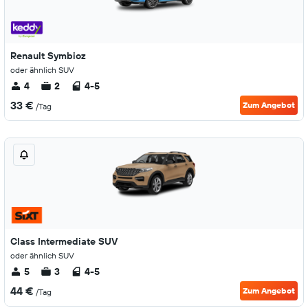
Renault Symbioz
oder ähnlich SUV
4
2
4-5
33 €
Zum Angebot
/Tag
Class Intermediate SUV
oder ähnlich SUV
5
3
4-5
44 €
Zum Angebot
/Tag