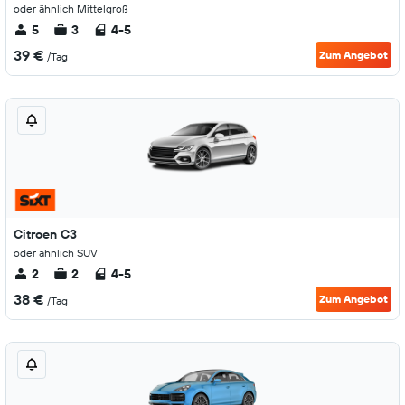
oder ähnlich Mittelgroß
5
3
4-5
39 €
Zum Angebot
/Tag
Citroen C3
oder ähnlich SUV
2
2
4-5
38 €
Zum Angebot
/Tag