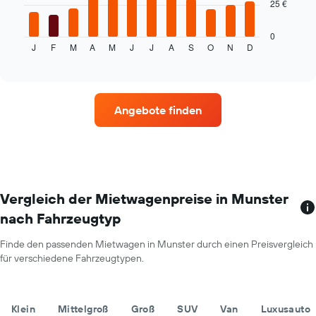
25 €
folgende
Diagramm
zeigt
0
J
F
M
A
M
J
J
A
S
O
N
D
den
End
of
durchschnittlichen
interactive
Mietwagenpreis
chart
im
jeweiligen
Angebote finden
Monat
an.
Das
Diagramm
hat
1
X-
Vergleich der Mietwagenpreise in Munster
Achse,
nach Fahrzeugtyp
die
die
Finde den passenden Mietwagen in Munster durch einen Preisvergleich
Monate
für verschiedene Fahrzeugtypen.
im
Jahr
anzeigt.
Das
Klein
Mittelgroß
Groß
SUV
Van
Luxusauto