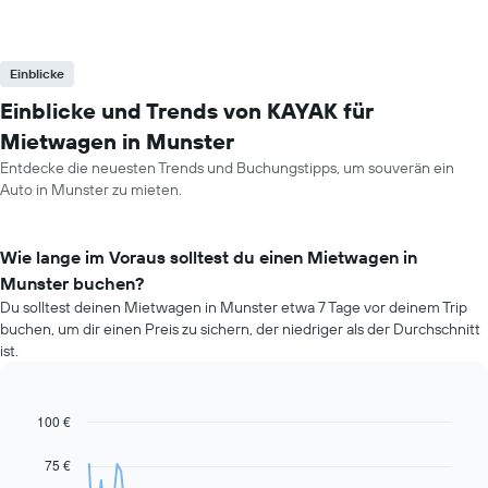
Einblicke
Einblicke und Trends von KAYAK für
Mietwagen in Munster
Entdecke die neuesten Trends und Buchungstipps, um souverän ein
Auto in Munster zu mieten.
Wie lange im Voraus solltest du einen Mietwagen in
Munster buchen?
Du solltest deinen Mietwagen in Munster etwa 7 Tage vor deinem Trip
buchen, um dir einen Preis zu sichern, der niedriger als der Durchschnitt
ist.
100 €
Line
Chart
graphic.
chart
with
75 €
91