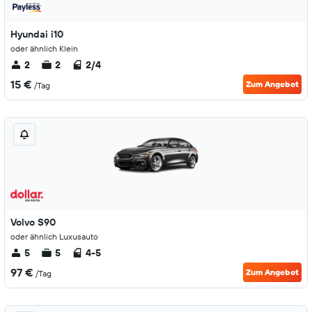
Hyundai i10
oder ähnlich Klein
2
2
2/4
15 €
Zum Angebot
/Tag
Volvo S90
oder ähnlich Luxusauto
5
5
4-5
97 €
Zum Angebot
/Tag