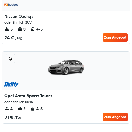
Nissan Qashqai
oder ähnlich SUV
5
3
4-5
24 €
Zum Angebot
/Tag
Opel Astra Sports Tourer
oder ähnlich Klein
4
2
4-5
31 €
Zum Angebot
/Tag