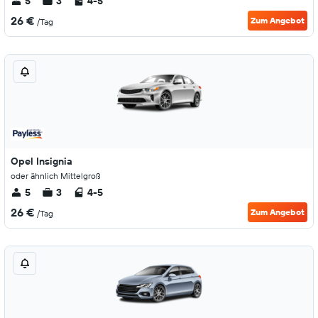
5
3
4-5
26 €
Zum Angebot
/Tag
Opel Insignia
oder ähnlich Mittelgroß
5
3
4-5
26 €
Zum Angebot
/Tag