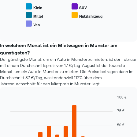
Achse,
zeigt
Klein
SUV
die
den
die
durchschnittlichen
Mittel
Nutzfahrzeug
Anzahl
Preis
Van
der
End
beliebter
of
Tage
Mietwagenklassen
interactive
vor
an.
chart
dem
In welchem Monat ist ein Mietwagen in Munster am
Buchungsdatum
günstigsten?
anzeigt.
Der günstigste Monat, um ein Auto in Munster zu mieten, ist der Februar
Das
mit einem Durchschnittspreis von 17 €/Tag. August ist der teuerste
Diagramm
Monat, um ein Auto in Munster zu mieten. Die Preise betragen dann im
hat
Durchschnitt 87 €/Tag, was tendenziell 112% über dem
1
Y-
Jahresdurchschnitt für den Mietpreis in Munster liegt.
Achse,
die
100 €
den
Bar
Chart
durchschnittlichen
graphic.
chart
75 €
Mietwagenpreis
with
12
anzeigt.
bars.
50 €
Das