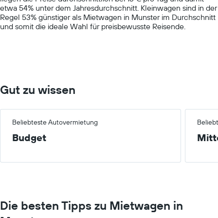
etwa 54% unter dem Jahresdurchschnitt. Kleinwagen sind in der
axis
Regel 53% günstiger als Mietwagen in Munster im Durchschnitt
displaying
und somit die ideale Wahl für preisbewusste Reisende.
values.
Range:
0
to
150.
Gut zu wissen
Beliebteste Autovermietung
Belieb
Budget
Mitt
Die besten Tipps zu Mietwagen in