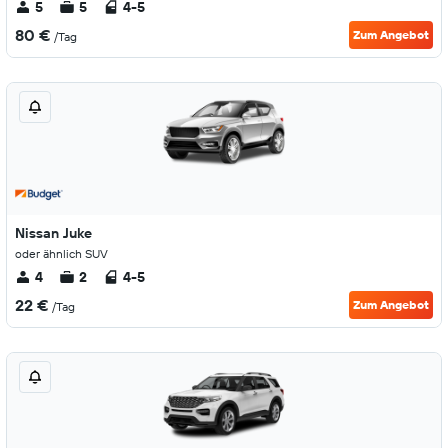
5
5
4-5
80 €
Zum Angebot
/Tag
Nissan Juke
oder ähnlich SUV
4
2
4-5
22 €
Zum Angebot
/Tag