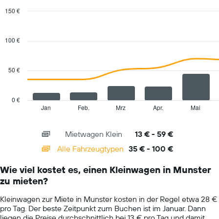
Diagramm
hat
150 €
1
Combination
Chart
Y-
graphic.
chart
with
Achse,
100 €
2
die
data
den
series.
durchschnittlichen
50 €
Mietwagenpreis
The
für
chart
einen
has
0 €
Tag
1
Jan
Feb.
Mrz
Apr.
Mai
End
anzeigt.
of
X
interactive
axis
chart
Mietwagen Klein
13 € - 59 €
displaying
categories.
Alle Fahrzeugtypen
35 € - 100 €
Range:
14
Wie viel kostet es, einen Kleinwagen in Munster
categories.
zu mieten?
The
chart
Kleinwagen zur Miete in Munster kosten in der Regel etwa 28 €
has
pro Tag. Der beste Zeitpunkt zum Buchen ist im Januar. Dann
1
liegen die Preise durchschnittlich bei 13 € pro Tag und damit
Y