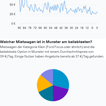
data
50 €
points.
Das
25 €
folgende
Diagramm
0 €
zeigt,
90
84
78
72
66
60
54
48
42
36
30
24
18
12
6
0
End
of
wie
interactive
sich
chart
der
Welcher Mietwagen ist in Munster am beliebtesten?
Preis
Mietwagen der Kategorie Klein (Ford Focus oder ähnlich) sind die
eines
beliebteste Option in Munster mit einem Durchschnittspreis von
Mietwagens
39 €/Tag. Einige Nutzer haben Angebote bereits ab 37 €/Tag gefunden.
entwickelt,
wenn
das
Pie
Buchungsdatum
Chart
graphic.
chart
näher
with
rückt.
5
Das
slices.
Diagramm
hat
Die
1
folgende
X-
Tabelle