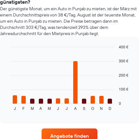
günstigsten?
Der günstigste Monat, um ein Auto in Punjab zu mieten, ist der März mit
einem Durchschnittspreis von 38 €/Tag. August ist der teuerste Monat,
um ein Auto in Punjab zu mieten. Die Preise betragen dann im
Durchschnitt 303 €/Tag, was tendenziell 293% über dem
Jahresdurchschnitt für den Mietpreis in Punjab liegt.
400 €
Bar
Chart
graphic.
chart
300 €
with
12
bars.
200 €
Das
100 €
folgende
Diagramm
zeigt
0
J
F
M
A
M
J
J
A
S
O
N
D
den
End
of
durchschnittlichen
interactive
Mietwagenpreis
chart
im
jeweiligen
Angebote finden
Monat