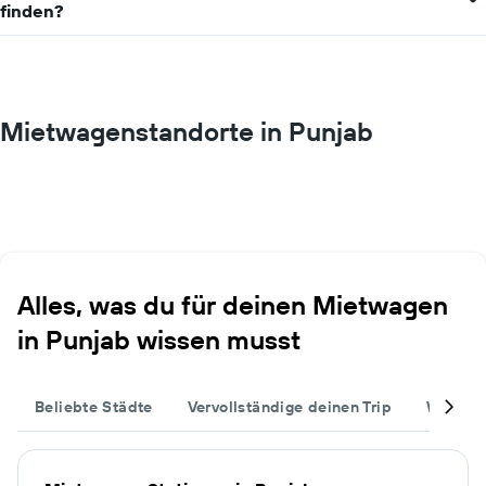
für
finden?
einen
Tag
anzeigt.
Mietwagenstandorte in Punjab
Alles, was du für deinen Mietwagen
in Punjab wissen musst
Beliebte Städte
Vervollständige deinen Trip
Weitere