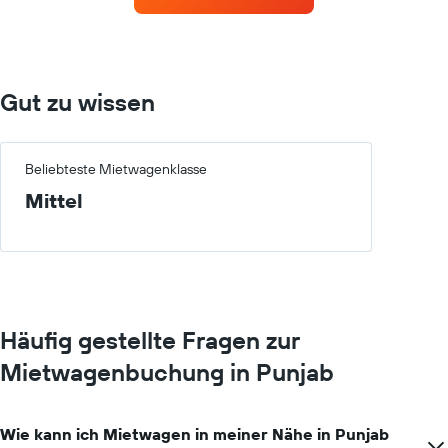
an.
Das
Diagramm
hat
1
Gut zu wissen
X-
Achse,
die
die
Beliebteste Mietwagenklasse
Monate
Mittel
im
Jahr
anzeigt.
Das
Diagramm
hat
1
Häufig gestellte Fragen zur
Y-
Achse,
Mietwagenbuchung in Punjab
die
den
durchschnittlichen
Wie kann ich Mietwagen in meiner Nähe in Punjab
Mietwagenpreis