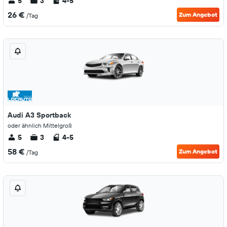
5
3
4-5
26 €
Zum Angebot
/Tag
Audi A3 Sportback
oder ähnlich Mittelgroß
5
3
4-5
58 €
Zum Angebot
/Tag