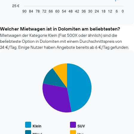
Diagramm
25 €
zeigt,
90
84
78
72
66
60
54
48
42
36
30
24
18
12
6
0
End
of
wie
interactive
sich
chart
der
Welcher Mietwagen ist in Dolomiten am beliebtesten?
Preis
Mietwagen der Kategorie Klein (Fiat 500X oder ähnlich) sind die
eines
beliebteste Option in Dolomiten mit einem Durchschnittspreis von
Mietwagens
24 €/Tag. Einige Nutzer haben Angebote bereits ab 6 €/Tag gefunden.
entwickelt,
wenn
das
Pie
Buchungsdatum
Chart
graphic.
chart
näher
with
rückt.
4
Das
slices.
Diagramm
hat
Die
1
folgende
X-
Tabelle
Achse,
zeigt
die
den
die
durchschnittlichen
Klein
SUV
Anzahl
Preis