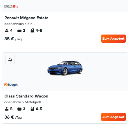
Renault Mégane Estate
oder ähnlich Klein
4
2
4-5
35 €
Zum Angebot
/Tag
Class Standard Wagon
oder ähnlich Mittelgroß
5
3
4-5
36 €
Zum Angebot
/Tag