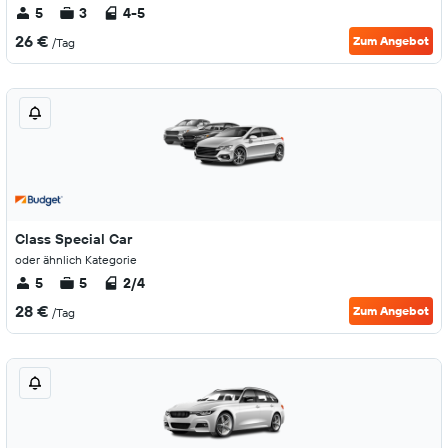
5
3
4-5
26 €
Zum Angebot
/Tag
Class Special Car
oder ähnlich Kategorie
5
5
2/4
28 €
Zum Angebot
/Tag