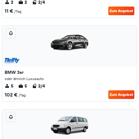
2
2
2/4
11 €
Zum Angebot
/Tag
BMW 3er
oder ähnlich Luxusauto
5
5
2/4
102 €
Zum Angebot
/Tag