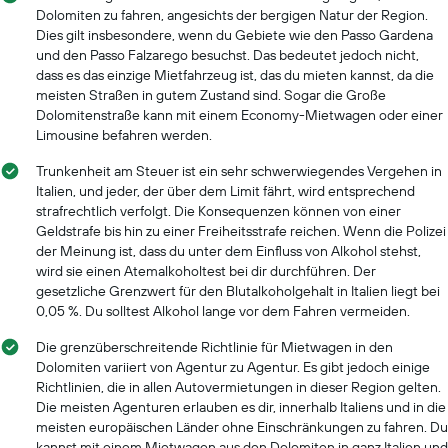
Dolomiten zu fahren, angesichts der bergigen Natur der Region.
Dies gilt insbesondere, wenn du Gebiete wie den Passo Gardena
und den Passo Falzarego besuchst. Das bedeutet jedoch nicht,
dass es das einzige Mietfahrzeug ist, das du mieten kannst, da die
meisten Straßen in gutem Zustand sind. Sogar die Große
Dolomitenstraße kann mit einem Economy-Mietwagen oder einer
Limousine befahren werden.
Trunkenheit am Steuer ist ein sehr schwerwiegendes Vergehen in
Italien, und jeder, der über dem Limit fährt, wird entsprechend
strafrechtlich verfolgt. Die Konsequenzen können von einer
Geldstrafe bis hin zu einer Freiheitsstrafe reichen. Wenn die Polizei
der Meinung ist, dass du unter dem Einfluss von Alkohol stehst,
wird sie einen Atemalkoholtest bei dir durchführen. Der
gesetzliche Grenzwert für den Blutalkoholgehalt in Italien liegt bei
0,05 %. Du solltest Alkohol lange vor dem Fahren vermeiden.
Die grenzüberschreitende Richtlinie für Mietwagen in den
Dolomiten variiert von Agentur zu Agentur. Es gibt jedoch einige
Richtlinien, die in allen Autovermietungen in dieser Region gelten.
Die meisten Agenturen erlauben es dir, innerhalb Italiens und in die
meisten europäischen Länder ohne Einschränkungen zu fahren. Du
kannst mit einem Mietwagen aus den Dolomiten in ganz Italien und