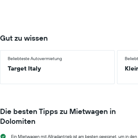
0
to
75.
Gut zu wissen
Beliebteste Autovermietung
Belieb
Target Italy
Klei
Die besten Tipps zu Mietwagen in
Dolomiten
Ein Mietwagen mit Allradantrieb ist am besten geeignet, um in den