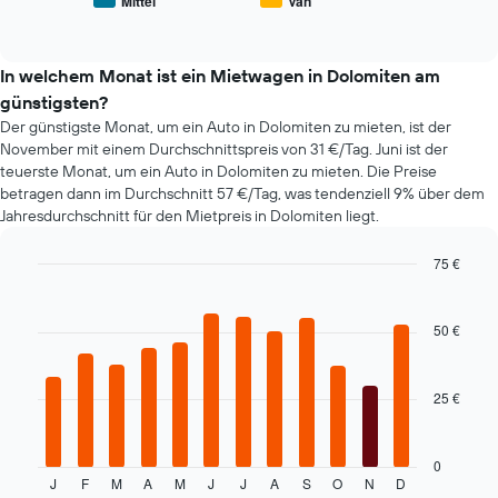
Mittel
Van
der
End
beliebter
of
Tage
Mietwagenklassen
interactive
vor
an.
chart
dem
In welchem Monat ist ein Mietwagen in Dolomiten am
Buchungsdatum
günstigsten?
anzeigt.
Der günstigste Monat, um ein Auto in Dolomiten zu mieten, ist der
Das
November mit einem Durchschnittspreis von 31 €/Tag. Juni ist der
Diagramm
teuerste Monat, um ein Auto in Dolomiten zu mieten. Die Preise
hat
betragen dann im Durchschnitt 57 €/Tag, was tendenziell 9% über dem
1
Y-
Jahresdurchschnitt für den Mietpreis in Dolomiten liegt.
Achse,
die
75 €
den
Bar
Chart
durchschnittlichen
graphic.
chart
Mietwagenpreis
with
50 €
12
anzeigt.
bars.
25 €
Das
folgende
Diagramm
zeigt
0
J
F
M
A
M
J
J
A
S
O
N
D
den
End