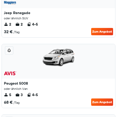
Jeep Renegade
oder ähnlich SUV
2
2
4-5
32 €
Zum Angebot
/Tag
Peugeot 5008
oder ähnlich Van
5
3
4-5
68 €
Zum Angebot
/Tag