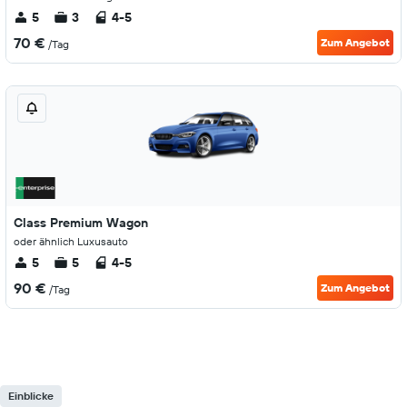
5
3
4-5
70 €
Zum Angebot
/Tag
Class Premium Wagon
oder ähnlich Luxusauto
5
5
4-5
90 €
Zum Angebot
/Tag
Einblicke