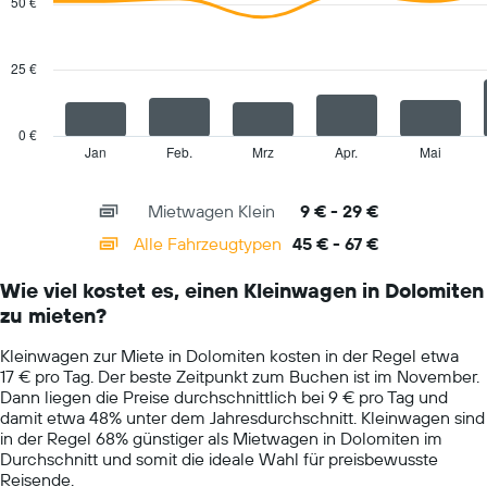
50 €
2
die
data
den
series.
durchschnittlichen
25 €
Mietwagenpreis
The
für
chart
einen
has
0 €
Tag
1
Jan
Feb.
Mrz
Apr.
Mai
End
anzeigt.
of
X
interactive
axis
chart
Mietwagen Klein
9 € - 29 €
displaying
categories.
Alle Fahrzeugtypen
45 € - 67 €
Range:
14
Wie viel kostet es, einen Kleinwagen in Dolomiten
categories.
zu mieten?
The
chart
Kleinwagen zur Miete in Dolomiten kosten in der Regel etwa
has
17 € pro Tag. Der beste Zeitpunkt zum Buchen ist im November.
1
Dann liegen die Preise durchschnittlich bei 9 € pro Tag und
Y
damit etwa 48% unter dem Jahresdurchschnitt. Kleinwagen sind
axis
in der Regel 68% günstiger als Mietwagen in Dolomiten im
displaying
Durchschnitt und somit die ideale Wahl für preisbewusste
values.
Reisende.
Range: