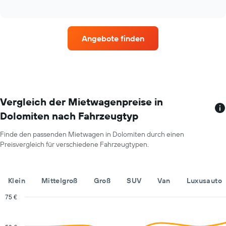
of
durchschnittlichen
interactive
Mietwagenpreis
chart
im
jeweiligen
Angebote finden
Monat
an.
Das
Diagramm
hat
1
X-
Vergleich der Mietwagenpreise in
Achse,
Dolomiten nach Fahrzeugtyp
die
die
Finde den passenden Mietwagen in Dolomiten durch einen
Monate
Preisvergleich für verschiedene Fahrzeugtypen.
im
Jahr
anzeigt.
Das
Klein
Mittelgroß
Groß
SUV
Van
Luxusauto
Diagramm
hat
75 €
1
Combination
Chart
Y-
graphic.
chart
with
Achse,