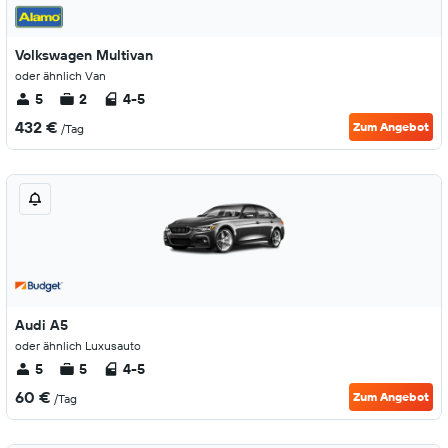
Volkswagen Multivan
oder ähnlich Van
5
2
4-5
432 €
Zum Angebot
/Tag
Audi A5
oder ähnlich Luxusauto
5
5
4-5
60 €
Zum Angebot
/Tag