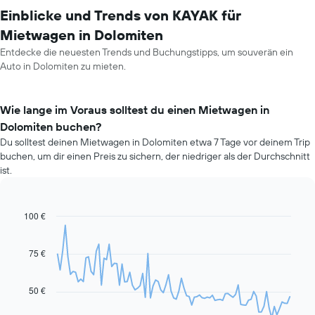
Einblicke und Trends von KAYAK für
Mietwagen in Dolomiten
Entdecke die neuesten Trends und Buchungstipps, um souverän ein
Auto in Dolomiten zu mieten.
Wie lange im Voraus solltest du einen Mietwagen in
Dolomiten buchen?
Du solltest deinen Mietwagen in Dolomiten etwa 7 Tage vor deinem Trip
buchen, um dir einen Preis zu sichern, der niedriger als der Durchschnitt
ist.
100 €
Line
Chart
graphic.
chart
with
91
75 €
data
points.
50 €
Das
folgende