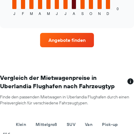
Diagramm
zeigt
0
J
F
M
A
M
J
J
A
S
O
N
D
den
End
of
durchschnittlichen
interactive
Mietwagenpreis
chart
im
jeweiligen
Angebote finden
Monat
an.
Das
Diagramm
hat
1
X-
Vergleich der Mietwagenpreise in
Achse,
Uberlandia Flughafen nach Fahrzeugtyp
die
die
Finde den passenden Mietwagen in Uberlandia Flughafen durch einen
Monate
Preisvergleich für verschiedene Fahrzeugtypen.
im
Jahr
anzeigt.
Das
Klein
Mittelgroß
SUV
Van
Pick-up
Diagramm
hat
60 €