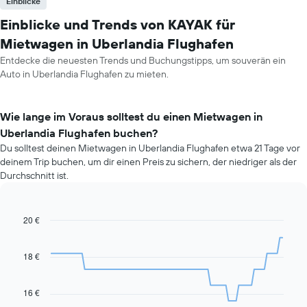
Einblicke
Einblicke und Trends von KAYAK für
Mietwagen in Uberlandia Flughafen
Entdecke die neuesten Trends und Buchungstipps, um souverän ein
Auto in Uberlandia Flughafen zu mieten.
Wie lange im Voraus solltest du einen Mietwagen in
Uberlandia Flughafen buchen?
Du solltest deinen Mietwagen in Uberlandia Flughafen etwa 21 Tage vor
deinem Trip buchen, um dir einen Preis zu sichern, der niedriger als der
Durchschnitt ist.
20 €
Line
Chart
graphic.
chart
with
91
18 €
data
points.
16 €
Das