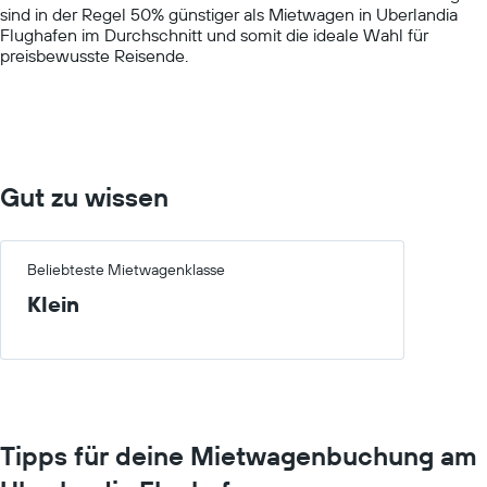
sind in der Regel 50% günstiger als Mietwagen in Uberlandia
displaying
Flughafen im Durchschnitt und somit die ideale Wahl für
values.
preisbewusste Reisende.
Range:
0
to
60.
Gut zu wissen
Beliebteste Mietwagenklasse
Klein
Tipps für deine Mietwagenbuchung am