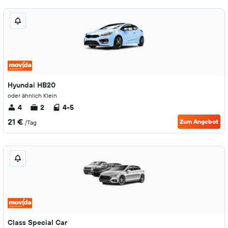
Hyundai HB20
oder ähnlich Klein
4
2
4-5
21 €
Zum Angebot
/Tag
Class Special Car