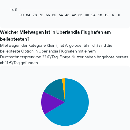
folgende
Diagramm
14 €
zeigt,
90
84
78
72
66
60
54
48
42
36
30
24
18
12
6
0
End
of
wie
interactive
sich
chart
der
Welcher Mietwagen ist in Uberlandia Flughafen am
Preis
beliebtesten?
eines
Mietwagen der Kategorie Klein (Fiat Argo oder ähnlich) sind die
Mietwagens
beliebteste Option in Uberlandia Flughafen mit einem
entwickelt,
Durchschnittspreis von 22 €/Tag. Einige Nutzer haben Angebote bereits
wenn
ab 11 €/Tag gefunden.
das
Buchungsdatum
näher
rückt.
Pie
Chart
Das
graphic.
chart
with
Diagramm
4
hat
slices.
1
X-
Die
Achse,
folgende
die
Tabelle
die
zeigt
Anzahl