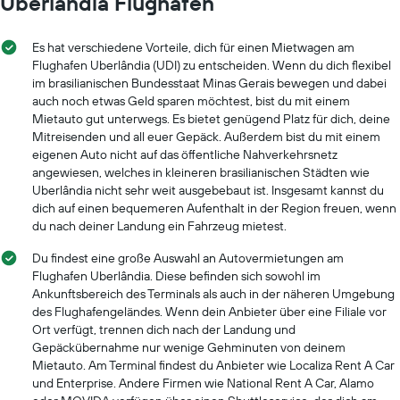
Uberlandia Flughafen
Es hat verschiedene Vorteile, dich für einen Mietwagen am
Flughafen Uberlândia (UDI) zu entscheiden. Wenn du dich flexibel
im brasilianischen Bundesstaat Minas Gerais bewegen und dabei
auch noch etwas Geld sparen möchtest, bist du mit einem
Mietauto gut unterwegs. Es bietet genügend Platz für dich, deine
Mitreisenden und all euer Gepäck. Außerdem bist du mit einem
eigenen Auto nicht auf das öffentliche Nahverkehrsnetz
angewiesen, welches in kleineren brasilianischen Städten wie
Uberlândia nicht sehr weit ausgebebaut ist. Insgesamt kannst du
dich auf einen bequemeren Aufenthalt in der Region freuen, wenn
du nach deiner Landung ein Fahrzeug mietest.
Du findest eine große Auswahl an Autovermietungen am
Flughafen Uberlândia. Diese befinden sich sowohl im
Ankunftsbereich des Terminals als auch in der näheren Umgebung
des Flughafengeländes. Wenn dein Anbieter über eine Filiale vor
Ort verfügt, trennen dich nach der Landung und
Gepäckübernahme nur wenige Gehminuten von deinem
Mietauto. Am Terminal findest du Anbieter wie Localiza Rent A Car
und Enterprise. Andere Firmen wie National Rent A Car, Alamo