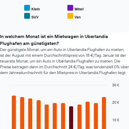
den
der
durchschnittlichen
Klein
Mittel
Tage
Preis
vor
SUV
Van
End
beliebter
dem
of
Mietwagenklassen
interactive
Buchungsdatum
an.
chart
anzeigt.
In welchem Monat ist ein Mietwagen in Uberlandia
Das
Flughafen am günstigsten?
Diagramm
hat
Der günstigste Monat, um ein Auto in Uberlandia Flughafen zu mieten,
1
ist der August mit einem Durchschnittspreis von 18 €/Tag. Januar ist der
Y-
teuerste Monat, um ein Auto in Uberlandia Flughafen zu mieten. Die
Achse,
Preise betragen dann im Durchschnitt 24 €/Tag, was tendenziell 0% über
die
dem Jahresdurchschnitt für den Mietpreis in Uberlandia Flughafen liegt.
den
durchschnittlichen
30 €
Mietwagenpreis
Bar
Chart
anzeigt.
graphic.
chart
with
20 €
12
bars.
10 €
Das
folgende