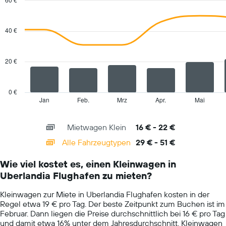
1
Combination
Chart
Y-
graphic.
chart
with
Achse,
40 €
2
die
data
den
series.
durchschnittlichen
20 €
Mietwagenpreis
The
für
chart
einen
has
0 €
Tag
1
Jan
Feb.
Mrz
Apr.
Mai
End
anzeigt.
of
X
interactive
axis
chart
Mietwagen Klein
16 € - 22 €
displaying
categories.
Alle Fahrzeugtypen
29 € - 51 €
Range:
14
Wie viel kostet es, einen Kleinwagen in
categories.
Uberlandia Flughafen zu mieten?
The
chart
Kleinwagen zur Miete in Uberlandia Flughafen kosten in der
has
Regel etwa 19 € pro Tag. Der beste Zeitpunkt zum Buchen ist im
1
Februar. Dann liegen die Preise durchschnittlich bei 16 € pro Tag
Y
und damit etwa 16% unter dem Jahresdurchschnitt. Kleinwagen
axis