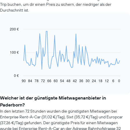
Trip buchen, um dir einen Preis zu sichern, der niedriger als der
Durchschnitt ist.
200 €
Line
Chart
graphic.
chart
with
91
data
100 €
points.
Das
folgende
Diagramm
0 €
zeigt,
90
84
78
72
66
60
54
48
42
36
30
24
18
12
6
0
End
of
wie
interactive
sich
chart
der
Welcher ist der günstigste Mietwagenanbieter in
Preis
Paderborn?
eines
In den letzten 72 Stunden wurden die günstigsten Mietwagen bei
Mietwagens
Enterprise Rent-A-Car (31,02 €/Tag), Sixt (35,72 €/Tag) und Europcar
entwickelt,
(37,26 €/Tag) gefunden. Der günstigste Preis für einen Mietwagen
wenn
wurde bei Enterprise Rent-A-Car an der Adresse Bahnhofstrasse 32
das