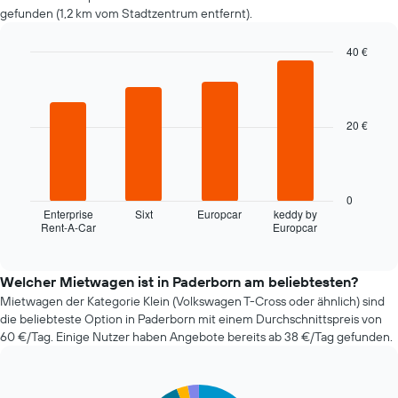
gefunden (1,2 km vom Stadtzentrum entfernt).
Buchungsdatum
näher
rückt.
40 €
Das
Bar
Chart
Diagramm
graphic.
chart
hat
with
4
1
20 €
bars.
X-
Achse,
Das
die
folgende
die
Diagramm
0
Anzahl
zeigt
Enterprise
Sixt
Europcar
keddy by
der
Rent-A-Car
Europcar
die
End
Tage
of
vier
vor
interactive
günstigsten
chart
dem
Mietwagenanbieter
Welcher Mietwagen ist in Paderborn am beliebtesten?
Buchungsdatum
der
Mietwagen der Kategorie Klein (Volkswagen T-Cross oder ähnlich) sind
anzeigt.
letzten
Das
die beliebteste Option in Paderborn mit einem Durchschnittspreis von
72
Diagramm
60 €/Tag. Einige Nutzer haben Angebote bereits ab 38 €/Tag gefunden.
Stunden
hat
an.
1
Das
Y-
Pie
Chart