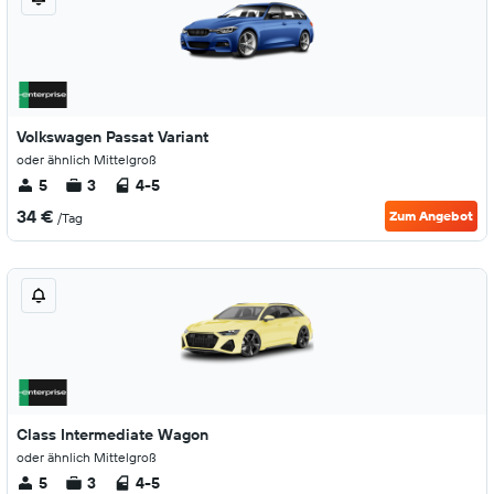
Volkswagen Passat Variant
oder ähnlich Mittelgroß
5
3
4-5
34 €
Zum Angebot
/Tag
Class Intermediate Wagon
oder ähnlich Mittelgroß
5
3
4-5