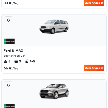
33 €
Zum Angebot
/Tag
Ford S-MAX
oder ähnlich Van
5
3
4-5
66 €
Zum Angebot
/Tag