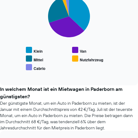
Diagramm
Achse,
graphic.
chart
hat
die
with
1
den
5
X-
slices.
durchschnittlichen
Achse
Mietwagenpreis
und
Die
anzeigt.
zeigt
folgende
die
Tabelle
4
zeigt
Klein
Van
günstigsten
den
Mietwagenanbieter
durchschnittlichen
Mittel
Nutzfahrzeug
an.
Preis
Cabrio
Das
End
beliebter
of
Diagramm
Mietwagenklassen
interactive
hat
an.
chart
1
In welchem Monat ist ein Mietwagen in Paderborn am
Y-
günstigsten?
Achse,
Der günstigste Monat, um ein Auto in Paderborn zu mieten, ist der
die
Januar mit einem Durchschnittspreis von 42 €/Tag. Juli ist der teuerste
den
Monat, um ein Auto in Paderborn zu mieten. Die Preise betragen dann
günstigsten
im Durchschnitt 68 €/Tag, was tendenziell 6% über dem
Mietwagenpreis
Jahresdurchschnitt für den Mietpreis in Paderborn liegt.
für
die