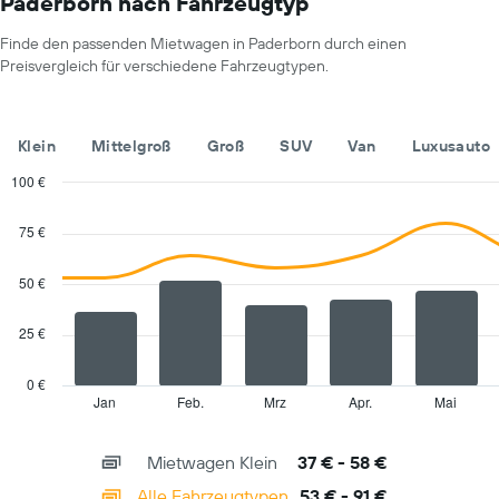
Paderborn nach Fahrzeugtyp
die
die
Finde den passenden Mietwagen in Paderborn durch einen
Monate
Preisvergleich für verschiedene Fahrzeugtypen.
im
Jahr
anzeigt.
Das
Klein
Mittelgroß
Groß
SUV
Van
Luxusauto
Diagramm
hat
100 €
1
Combination
Chart
Y-
graphic.
chart
75 €
with
Achse,
2
die
data
50 €
den
series.
durchschnittlichen
Mietwagenpreis
25 €
The
für
chart
einen
has
0 €
Tag
1
Jan
Feb.
Mrz
Apr.
Mai
End
anzeigt.
of
X
interactive
axis
chart
Mietwagen Klein
37 € - 58 €
displaying
categories.
Alle Fahrzeugtypen
53 € - 91 €