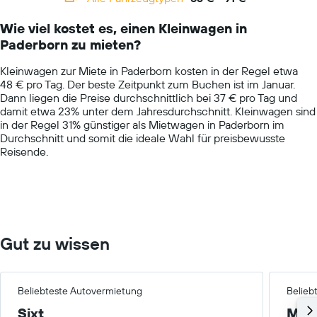
Range:
14
Wie viel kostet es, einen Kleinwagen in
categories.
Paderborn zu mieten?
The
chart
Kleinwagen zur Miete in Paderborn kosten in der Regel etwa
has
48 € pro Tag. Der beste Zeitpunkt zum Buchen ist im Januar.
1
Dann liegen die Preise durchschnittlich bei 37 € pro Tag und
Y
damit etwa 23% unter dem Jahresdurchschnitt. Kleinwagen sind
axis
in der Regel 31% günstiger als Mietwagen in Paderborn im
displaying
Durchschnitt und somit die ideale Wahl für preisbewusste
values.
Reisende.
Range:
0
to
100.
Gut zu wissen
Beliebteste Autovermietung
Belieb
Sixt
Mitt