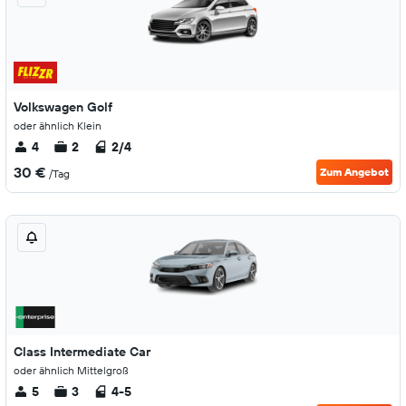
Volkswagen Golf
oder ähnlich Klein
4
2
2/4
30 €
Zum Angebot
/Tag
Class Intermediate Car
oder ähnlich Mittelgroß
5
3
4-5