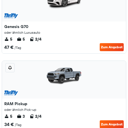
Genesis G70
oder ähnlich Luxusauto
5
5
2/4
47 €
Zum Angebot
/Tag
RAM Pickup
oder ähnlich Pick-up
5
3
2/4
34 €
Zum Angebot
/Tag