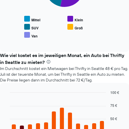
Die
1
folgende
X-
Tabelle
Achse,
zeigt
die
Mittel
Klein
den
die
durchschnittlichen
Anzahl
SUV
Groß
Preis
der
Van
End
beliebter
Tage
of
Mietwagenklassen
vor
interactive
an.
chart
dem
Wie viel kostet es im jeweiligen Monat, ein Auto bei Thrifty
Buchungsdatum
anzeigt.
in Seattle zu mieten?
Das
Im Durchschnitt kostet ein Mietwagen bei Thrifty in Seattle 48 € pro Tag.
Diagramm
Juli ist der teuerste Monat, um bei Thrifty in Seattle ein Auto zu mieten.
hat
Die Preise liegen dann im Durchschnitt bei 72 €/Tag.
1
Y-
100 €
Achse,
Bar
die
Chart
graphic.
chart
den
75 €
with
durchschnittlichen
12
Mietwagenpreis
bars.
50 €
anzeigt.
Das