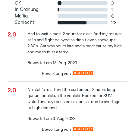
OK
3
In Ordnung
1
Mäßig
0
Schlecht
23
2.0
Had to wait almost 2 hours for a car. And my res was
at 1p and flight delayed so didn’t even show up til
2:30p. Car was hours late and almost cause my kids
and me to miss a ferry.
Bewertet am 13. Aug. 2023
Bewertung von
2.0
No staff's to attend the customers. 3 hours long
queue for pickup the vehicle. Booked for SUV.
Unfortunately received saloon car due to shortage
or high demand
Bewertet am 3. Aug. 2023
Bewertung von