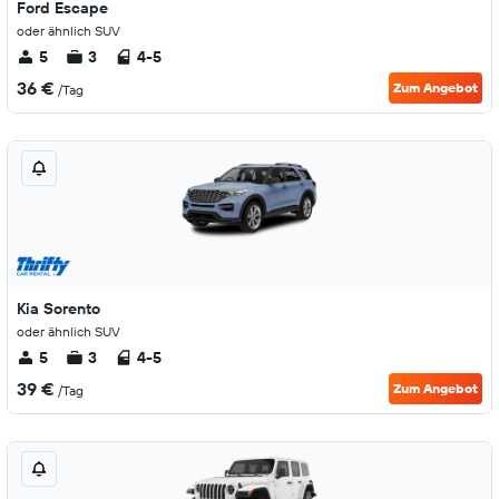
Ford Escape
oder ähnlich SUV
5
3
4-5
36 €
Zum Angebot
/Tag
Kia Sorento
oder ähnlich SUV
5
3
4-5
39 €
Zum Angebot
/Tag