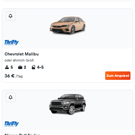
Chevrolet Malibu
oder ähnlich Groß
5
2
4-5
36 €
Zum Angebot
/Tag