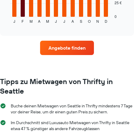
25 €
folgende
Diagramm
zeigt
0
J
F
M
A
M
J
J
A
S
O
N
D
den
End
of
durchschnittlichen
interactive
Mietwagenpreis
chart
im
jeweiligen
Angebote finden
Monat
an.
Das
Diagramm
hat
1
Tipps zu Mietwagen von Thrifty in
X-
Seattle
Achse,
die
die
Buche deinen Mietwagen von Seattle in Thrifty mindestens 7 Tage
Monate
vor deiner Reise, um dir einen guten Preis zu sichern.
im
Jahr
Im Durchschnitt sind Luxusauto Mietwagen von Thrifty in Seattle
anzeigt.
etwa 47 % günstiger als andere Fahrzeugklassen
Das