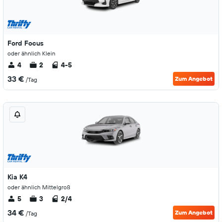
Ford Focus
oder ähnlich Klein
4
2
4-5
33 €
Zum Angebot
/Tag
Kia K4
oder ähnlich Mittelgroß
5
3
2/4
34 €
Zum Angebot
/Tag