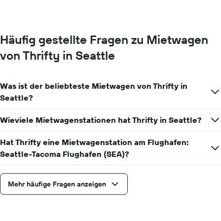
Diagramm
hat
1
Y-
Häufig gestellte Fragen zu Mietwagen
Achse,
die
von Thrifty in Seattle
den
durchschnittlichen
Mietwagenpreis
Was ist der beliebteste Mietwagen von Thrifty in
für
einen
Seattle?
Tag
anzeigt.
Wieviele Mietwagenstationen hat Thrifty in Seattle?
Hat Thrifty eine Mietwagenstation am Flughafen:
Seattle-Tacoma Flughafen (SEA)?
Mehr häufige Fragen anzeigen