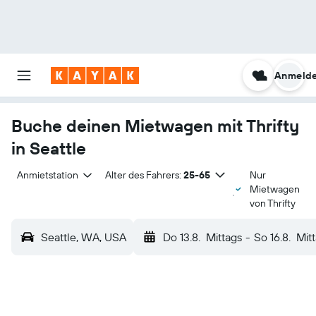
Anmeld
Buche deinen Mietwagen mit Thrifty
in Seattle
Anmietstation
Alter des Fahrers:
25-65
Nur
Mietwagen
von Thrifty
Seattle, WA, USA
Do 13.8.
Mittags
-
So 16.8.
Mit