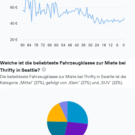
with
91
60 €
data
points.
40 €
Das
folgende
Diagramm
20 €
zeigt,
90
84
78
72
66
60
54
48
42
36
30
24
18
12
6
0
End
of
wie
interactive
sich
chart
der
Welche ist die beliebteste Fahrzeugklasse zur Miete bei
Preis
Thrifty in Seattle?
eines
Die beliebteste Fahrzeugklasse zur Miete bei Thrifty in Seattle ist die
Mietwagens
Kategorie „Mittel“ (27%), gefolgt von „Klein“ (27%) und „SUV“ (22%).
entwickelt,
wenn
das
Buchungsdatum
Pie
Chart
näher
graphic.
chart
rückt.
with
Das
5
slices.
Diagramm
hat