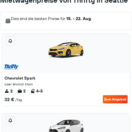
Mietwagenpreise von Thrifty in Seattle
Dies sind die besten Preise für
15. - 22. Aug
.
Chevrolet Spark
oder ähnlich Klein
2
2
4-5
32 €
Zum Angebot
/Tag