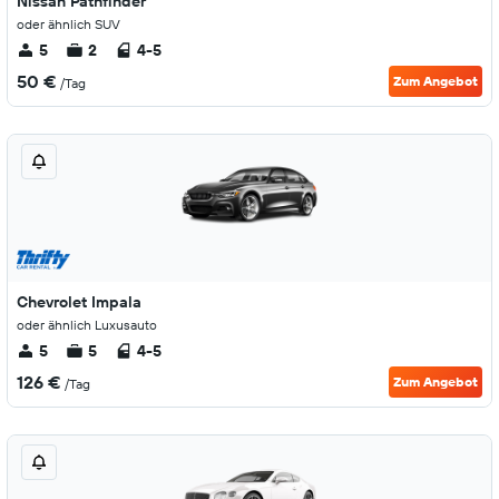
Nissan Pathfinder
oder ähnlich SUV
5
2
4-5
50 €
Zum Angebot
/Tag
Chevrolet Impala
oder ähnlich Luxusauto
5
5
4-5
126 €
Zum Angebot
/Tag