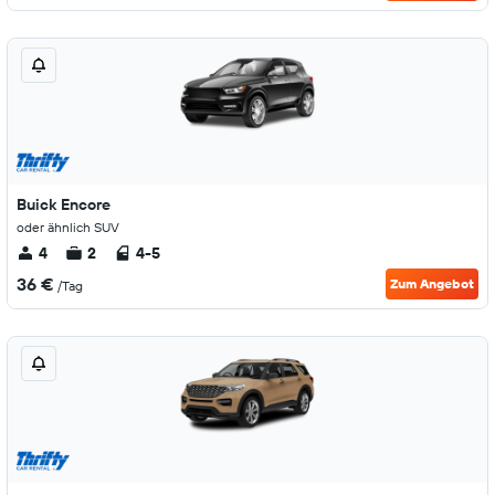
Buick Encore
oder ähnlich SUV
4
2
4-5
36 €
Zum Angebot
/Tag