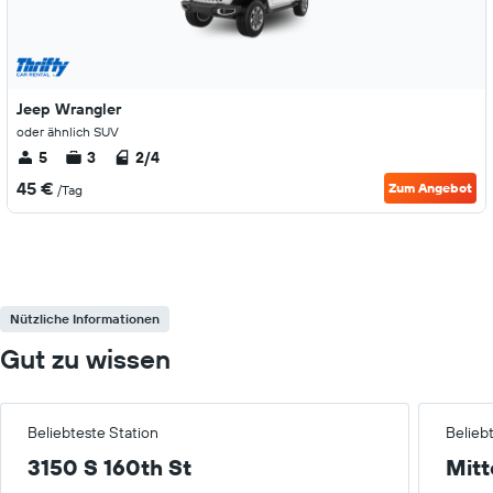
Jeep Wrangler
oder ähnlich SUV
5
3
2/4
45 €
Zum Angebot
/Tag
Nützliche Informationen
Gut zu wissen
Beliebteste Station
Belieb
3150 S 160th St
Mitt