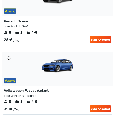
Renault Scénic
oder ähnlich Groß
5
2
4-5
28 €
Zum Angebot
/Tag
Volkswagen Passat Variant
oder ähnlich Mittelgroß
5
3
4-5
35 €
Zum Angebot
/Tag