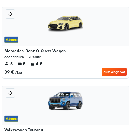
Mercedes-Benz C-Class Wagon
oder ähnlich Luxusauto
5
5
4-5
39 €
Zum Angebot
/Tag
Volkswagen Touareg