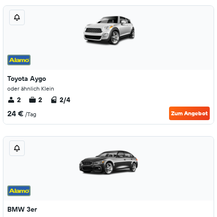
Toyota Aygo
oder ähnlich Klein
2
2
2/4
24 €
Zum Angebot
/Tag
BMW 3er