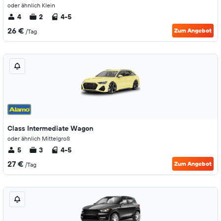
oder ähnlich Klein
4
2
4-5
26 €
Zum Angebot
/Tag
Class Intermediate Wagon
oder ähnlich Mittelgroß
5
3
4-5
27 €
Zum Angebot
/Tag