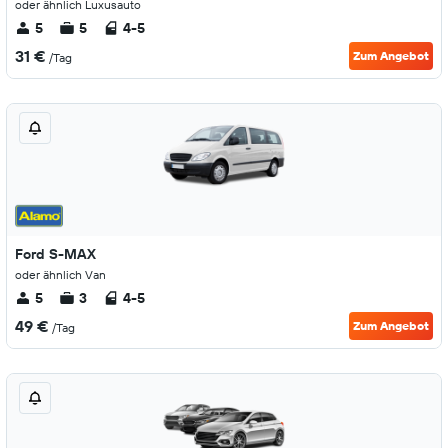
oder ähnlich Luxusauto
5
5
4-5
31 €
Zum Angebot
/Tag
Ford S-MAX
oder ähnlich Van
5
3
4-5
49 €
Zum Angebot
/Tag