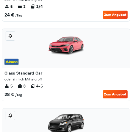
5
3
2/4
24 €
Zum Angebot
/Tag
Class Standard Car
oder ähnlich Mittelgroß
5
3
4-5
28 €
Zum Angebot
/Tag