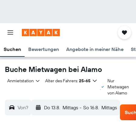
Suchen
Bewertungen
Angebote in meiner Nähe
St
Buche Mietwagen bei Alamo
Anmietstation
Alter des Fahrers:
25-65
Nur
Mietwagen
von Alamo
Von?
Do 13.8.
Mittags
-
So 16.8.
Mittags
Suc