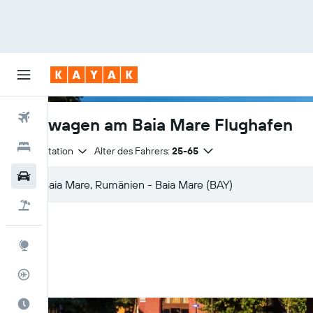
Flüge
Mietwagen am Baia Mare Flughafen
Hotels
Anmietstation
Alter des Fahrers:
25-65
Mietwagen
Pauschalreisen
Explore
Flugstatus
Die beste Zeit zum Reisen