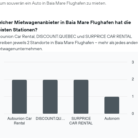
um souverän ein Auto in Baia Mare Flughafen zu mieten.
lcher Mietwagenanbieter in Baia Mare Flughafen hat die
isten Stationen?
tounion Car Rental, DISCOUNT.QUEBEC und SURPRICE CAR RENTAL
reiben jeweils 2 Standorte in Baia Mare Flughafen – mehr als jedes ander
etwagenunternehmen.
3
Bar
Chart
graphic.
chart
with
2
4
bars.
1
Das
folgende
Diagramm
0
zeigt
Autounion Car
DISCOUNT.QU…
SURPRICE
Autonom
Rental
CAR RENTAL
die
End
of
vier
interactive
Mietwagenanbieter
chart